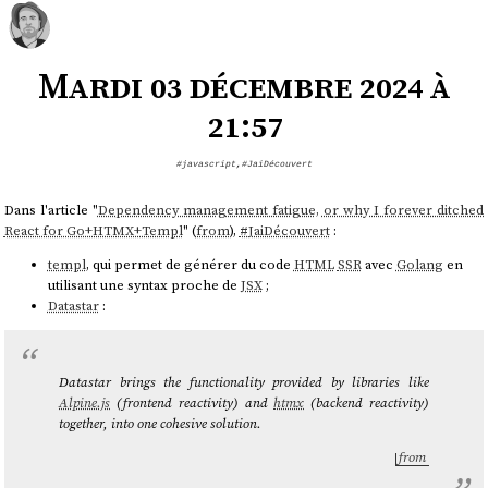
Mardi 03 décembre 2024 à
21:57
#javascript
,
#JaiDécouvert
Dans l'article "
Dependency management fatigue, or why I forever ditched
React for Go+HTMX+Templ
" (
from
),
#
JaiDécouvert
:
templ
, qui permet de générer du code
HTML
SSR
avec
Golang
en
utilisant une syntax proche de
JSX
;
Datastar
:
Datastar brings the functionality provided by libraries like
Alpine.js
(frontend reactivity) and
htmx
(backend reactivity)
together, into one cohesive solution.
from