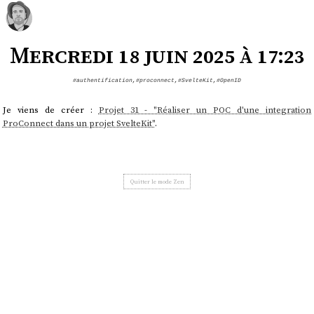
Mercredi 18 juin 2025 à 17:23
#authentification
,
#proconnect
,
#SvelteKit
,
#OpenID
Je viens de créer :
Projet 31 - "Réaliser un POC d'une integration
ProConnect dans un projet SvelteKit"
.
Quitter le mode Zen