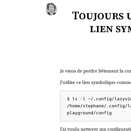
Toujours 
lien sy
Je viens de perdre bêtement la c
J'utilise ce lien symbolique co
$ ls -l ~/.config/lazyvim
/home/stephane/.config/l
J'ai voulu nettoyer ma configurat