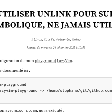
utiliser unlink pour su
mbolique, ne jamais uti
#linux
,
#btrfs
,
#mémento
,
#mémo
Journal du mercredi 24 décembre 2025 à 10:53
onfiguration de mon
playground
LazyVim
.
mme documenté
ici
:
-playground

azyvim-playground -> /home/stephane/git/github.com
ion avec
, qui a exécuté :
mise clean