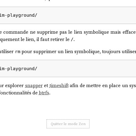
tte commande ne supprime pas le lien symbolique mais efface t
uement le lien, il faut retirer le
.
/
tiliser
pour supprimer un lien symbolique, toujours utilise
rm
our explorer
snapper
et
timeshift
afin de mettre en place un sy
fonctionnalités de
btrfs
.
Quitter le mode Zen