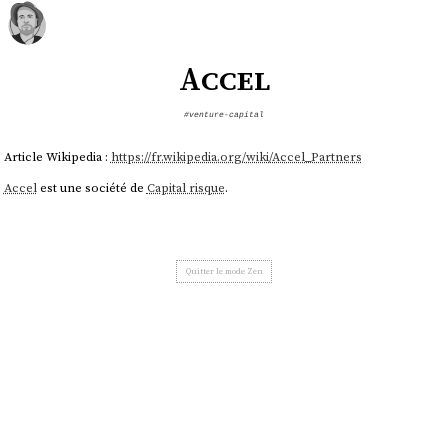
Accel
#venture-capital
Article Wikipedia :
https://fr.wikipedia.org/wiki/Accel_Partners
Accel
est une société de
Capital risque
.
Quitter le mode Zen