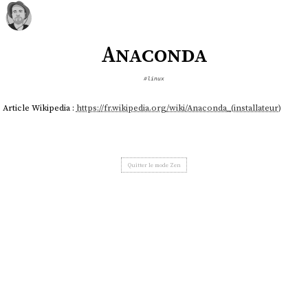
Anaconda
#linux
Article Wikipedia :
https://fr.wikipedia.org/wiki/Anaconda_(installateur)
Quitter le mode Zen