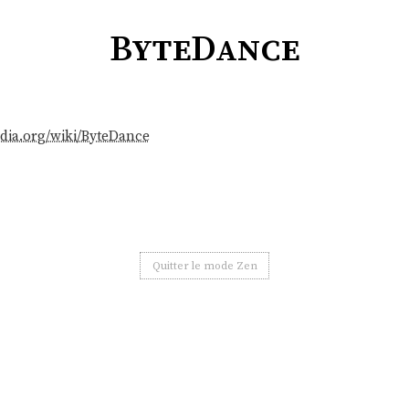
ByteDance
pedia.org/wiki/ByteDance
Quitter le mode Zen