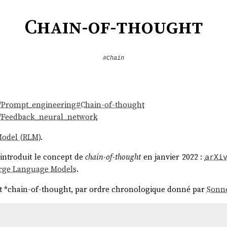
Chain-of-thought
#Chain
ki/Prompt_engineering#Chain-of-thought
ki/Feedback_neural_network
odel (RLM)
.
introduit le concept de
chain-of-thought
en janvier 2022 :
arXi
arge Language Models
.
t *chain-of-thought, par ordre chronologique donné par
Sonne