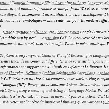
hain-of-Thought Prompting Elicits Reasoning in Large Language Mo
 fondateur qui nomme et formalise le concept. Jason Wei et ses co-au
 des étapes de raisonnement intermédiaires améliore drastiquement l
, de bon sens et symboliques — mais seulement pour les modèles suff
).
 —
Large Language Models are Zero-Shot Reasoners
Google / Universit
et's think step by step" — le
zero-shot
CoT. La découverte clé : pas be
sonnement, une simple instruction suffit. Publié la même année que We
—
Self-Consistency Improves Chain of Thought Reasoning in Languag
sieurs traces de raisonnement différentes et de voter sur la réponse fi
 performances par rapport au CoT simple en exploitant la diversité de
ree of Thoughts: Deliberate Problem Solving with Large Language Mo
le CoT linéaire en un rbre de raisonnement avec backtracking et expl
f-Thoughts (ToT). Passage du raisonnement séquentiel au raisonneme
eAct: Synergizing Reasoning and Acting in Language Models
Princet
outils
(recherche, calculatrice…) en alternant pensée et action. C'est la
 et directement l'ancêtre du
interleaved thinking
qu'on voit dans
GL