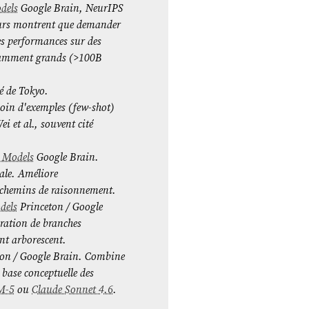
dels
Google Brain, NeurIPS
teurs montrent que demander
es performances sur des
isamment grands (>100B
é de Tokyo.
soin d'exemples (few-shot)
i et al., souvent cité
e Models
Google Brain.
nale. Améliore
s chemins de raisonnement.
dels
Princeton / Google
oration de branches
nt arborescent.
on / Google Brain. Combine
 base conceptuelle des
M-5
ou
Claude Sonnet 4.6
.