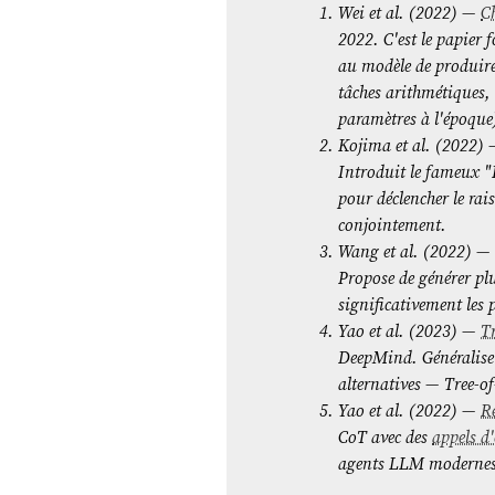
Wei et al. (2022) —
C
2022. C'est le papier
au modèle de produire
tâches arithmétiques
paramètres à l'époque
Kojima et al. (2022)
Introduit le fameux "L
pour déclencher le rai
conjointement.
Wang et al. (2022) 
Propose de générer plu
significativement les
Yao et al. (2023) —
T
DeepMind. Généralise 
alternatives — Tree-o
Yao et al. (2022) —
R
CoT avec des
appels d'
agents LLM modernes,