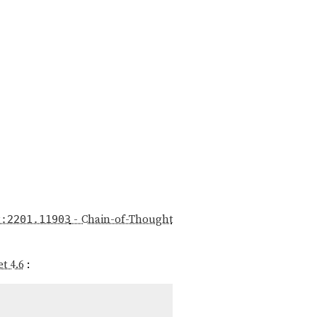
- Chain-of-Thought
v:2201.11903
t 4.6
: