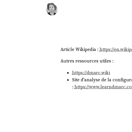
Article Wikipedia :
https://en.wiki
Autres ressources utiles :
https://dmarc.wiki
Site d'analyse de la configu
:
https://www.learndmarc.c