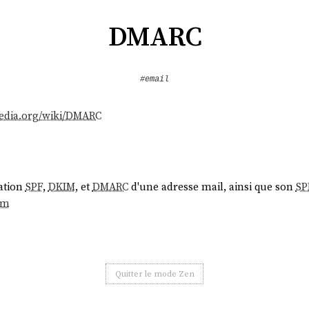
DMARC
#email
pedia.org/wiki/DMARC
ration
SPF
,
DKIM
, et
DMARC
d'une adresse mail, ainsi que son
SP
om
Quitter le mode Zen