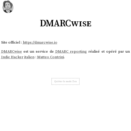
DMARCwise
Site officiel :
https://dmarcwise.io
DMARCwise
est un service de
DMARC reporting
réalisé et opéré par un
Indie Hacker
italien
:
Matteo Contrini
.
Quitter le mode Zen