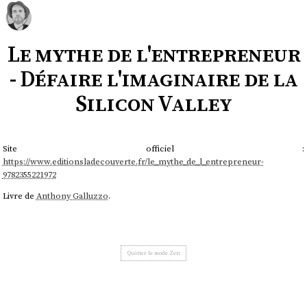
Le mythe de l'entrepreneur
- Défaire l'imaginaire de la
Silicon Valley
Site officiel :
https://www.editionsladecouverte.fr/le_mythe_de_l_entrepreneur-
9782355221972
Livre de
Anthony Galluzzo
.
Quitter le mode Zen