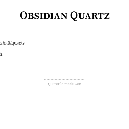
Obsidian Quartz
yzha0/quartz
h
.
Quitter le mode Zen