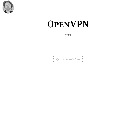
OpenVPN
#vpn
Quitter le mode Zen