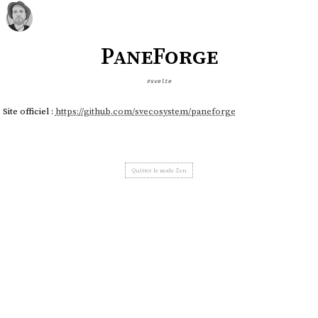
PaneForge
#svelte
Site officiel :
https://github.com/svecosystem/paneforge
Quitter le mode Zen