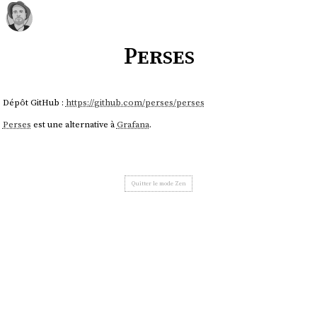
Perses
Dépôt GitHub :
https://github.com/perses/perses
Perses
est une alternative à
Grafana
.
Quitter le mode Zen