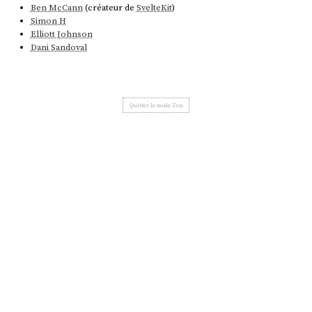
Ben McCann
(créateur de
SvelteKit
)
Simon H
Elliott Johnson
Dani Sandoval
Quitter le mode Zen