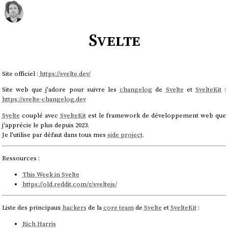
Svelte
Site officiel :
https://svelte.dev/
Site web que j'adore pour suivre les
changelog
de
Svelte
et
SvelteKit
:
https://svelte-changelog.dev
Svelte
couplé avec
SvelteKit
est le framework de développement web que
j'apprécie le plus depuis 2023.
Je l'utilise par défaut dans tous mes
side project
.
Ressources :
This Week in Svelte
https://old.reddit.com/r/sveltejs/
Liste des principaux
hackers
de la
core team
de
Svelte
et
SvelteKit
:
Rich Harris