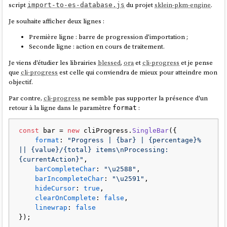
script
du projet
sklein-pkm-engine
.
import-to-es-database.js
Je souhaite afficher deux lignes :
Première ligne : barre de progression d'importation ;
Seconde ligne : action en cours de traitement.
Je viens d'étudier les librairies
blessed
,
ora
et
cli-progress
et je pense
que
cli-progress
est celle qui conviendra de mieux pour atteindre mon
objectif.
Par contre,
cli-progress
ne semble pas supporter la présence d'un
retour à la ligne dans le paramètre
:
format
const
 bar = 
new
 cliProgress.
SingleBar
({

format
: 
"Progress | {bar} | {percentage}% 
|| {value}/{total} items\nProcessing: 
{currentAction}"
,

barCompleteChar
: 
"\u2588"
,

barIncompleteChar
: 
"\u2591"
,

hideCursor
: 
true
,

clearOnComplete
: 
false
,

linewrap
: 
false