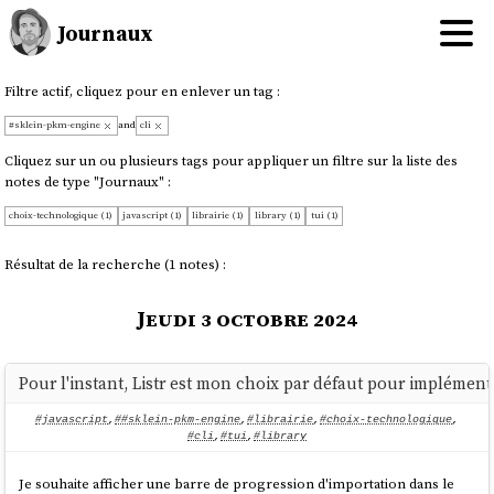
Journaux
Filtre actif, cliquez pour en enlever un tag :
#sklein-pkm-engine
and
cli
Cliquez sur un ou plusieurs tags pour appliquer un filtre sur la liste des
notes de type "Journaux" :
choix-technologique (1)
javascript (1)
librairie (1)
library (1)
tui (1)
Résultat de la recherche (1 notes) :
Jeudi 3 octobre 2024
Pour l'instant, Listr est mon choix par défaut pour impléme
#javascript
,
##sklein-pkm-engine
,
#librairie
,
#choix-technologique
,
#cli
,
#tui
,
#library
Je souhaite afficher une barre de progression d'importation dans le