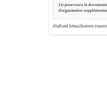
J'ai pourcouru la documentat
d'organisation supplémentai
#
JaiPosté
https://feature-reque