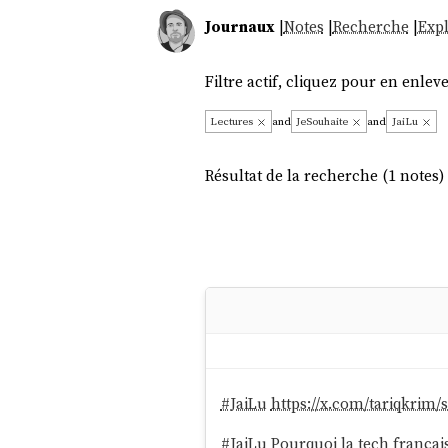
Journaux
|
Notes
|
Recherche
|
Expl
Filtre actif, cliquez pour en enleve
Lectures
and
JeSouhaite
and
JaiLu
Résultat de la recherche (1 notes) 
#
JaiLu
https://x.com/tariqkrim
#
JaiLu
Pourquoi la tech françai