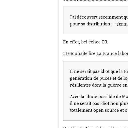
J’ai découvert récemment que
pour sa distribution. --
from
En effet, bel échec 🤷‍♂️.
#
JeSouhaite
lire
La France labora
Il ne serait pas idiot que la
génération de puces et de l
résilientes dont la guerre en
Avec la chute possible de Moz
il ne serait pas idiot non p
totalement open source et o