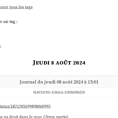
orer tous les tags
r un tag :
:
Jeudi 8 août 2024
Journal du jeudi 08 août 2024 à 15:01
#Lectures
,
#JaiLu
,
#JeSouhaite
/status/1821205699898060995
se va droit dans le mur (2ème partie)