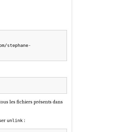
om/stephane-
ous les fichiers présents dans
iser
:
unlink