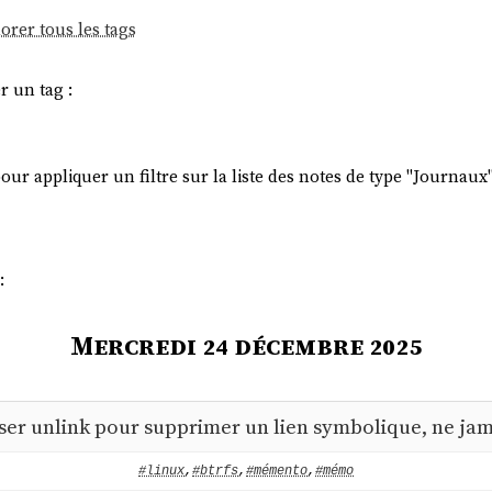
orer tous les tags
r un tag :
ur appliquer un filtre sur la liste des notes de type "Journaux"
:
Mercredi 24 décembre 2025
iser unlink pour supprimer un lien symbolique, ne jama
#linux
,
#btrfs
,
#mémento
,
#mémo