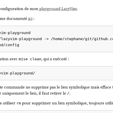
 configuration de mon
playground
LazyVim
.
comme documenté
ici
:
im-playground

/lazyvim-playground -> /home/stephane/git/github.c
ration avec
, qui a exécuté :
mise clean
ette commande ne supprime pas le lien symbolique mais efface t
 uniquement le lien, il faut retirer le
.
/
s utiliser
pour supprimer un lien symbolique, toujours util
rm