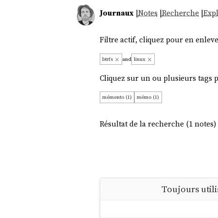
Journaux
|
Notes
|
Recherche
|
Expl
Filtre actif, cliquez pour en enleve
btrfs
and
linux
Cliquez sur un ou plusieurs tags po
mémento (1)
mémo (1)
Résultat de la recherche (1 notes) 
Toujours util