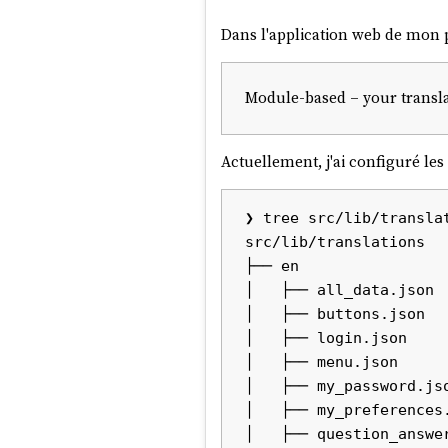
Dans l'application web de mon 
Module-based – your translat
Actuellement, j'ai configuré les
❯ tree src/lib/translat
src/lib/translations

├── en

│   ├── all_data.json

│   ├── buttons.json

│   ├── login.json

│   ├── menu.json

│   ├── my_password.jso
│   ├── my_preferences.
│   ├── question_answer