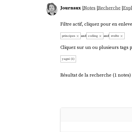
Journaux
|
Notes
|
Recherche
|
Expl
Filtre actif, cliquez pour en enleve
principes
and
coding
and
svelte
Cliquez sur un ou plusieurs tags po
yagni (1)
Résultat de la recherche (1 notes) 