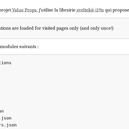
projet
Value Props
, j'utilise la librairie
sveltekit-i19n
qui propose 
ions are loaded for visited pages only (and only once!)
 modules suivants :
ions

n

json

s.json
