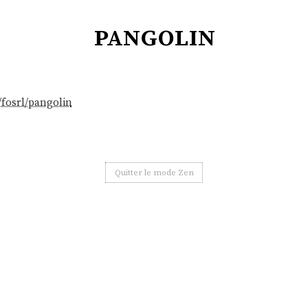
pangolin
/fosrl/pangolin
Quitter le mode Zen