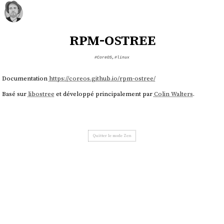
rpm-ostree
#CoreOS
,
#linux
Documentation
https://coreos.github.io/rpm-ostree/
Basé sur
libostree
et développé principalement par
Colin Walters
.
Quitter le mode Zen