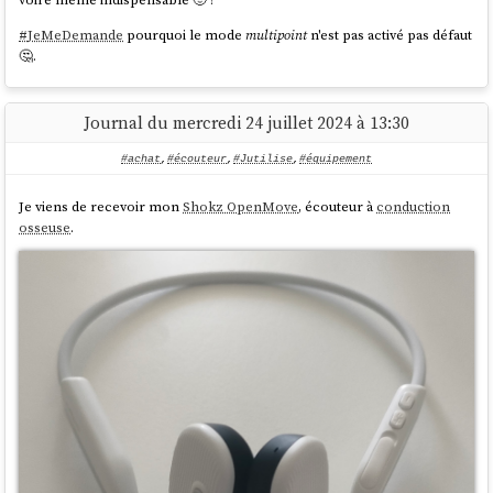
#
JeMeDemande
pourquoi le mode
multipoint
n'est pas activé pas défaut
🤔.
Journal du mercredi 24 juillet 2024 à 13:30
#achat
,
#écouteur
,
#Jutilise
,
#équipement
Je viens de recevoir mon
Shokz OpenMove
, écouteur à
conduction
osseuse
.