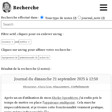
Recherche
Recherche effectué dans :
Tous type de notes (2)
journal_note (2)
Filtre actif, cliquez pour en enlever un tag :
écouteur
and
Jutilise
Cliquez sur un tag pour affiner votre recherche :
équipement (2)
JeMeDemande (1)
achat (1)
Résultat de la recherche (2 notes) :
Journal du dimanche 21 septembre 2025 à 12:50
#écouteur
,
#Jutilise
,
#équipement
,
#JeMeDemande
Après un an d'utilisation de mon
Shokz OpenMove
, j'ai enfin pris le
temps de mettre en place l'
appairage multipoint
. Cela marche
impeccablement, et je trouve cette fonctionnalité vraiment pratique,
voire même indispensable 🙂 !