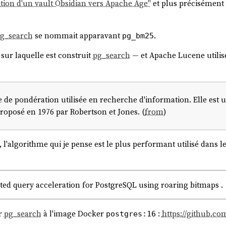
ation d'un vault Obsidian vers Apache Age"
et plus précisément 
g_search
se nommait apparavant
.
pg_bm25
 sur laquelle est construit
pg_search
— et Apache Lucene utilis
de pondération utilisée en recherche d'information. Elle est 
proposé en 1976 par Robertson et Jones. (
from
)
 l'algorithme qui je pense est le plus performant utilisé dans 
ted query acceleration for PostgreSQL using roaring bitmaps .
er
pg_search
à l'image Docker
:
https://github.co
postgres:16