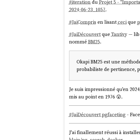
#
iteration
du
Projet 5 - "Import
2024-06-23_1057
.
#
JaiCompris
en lisant
ceci
que
p
#
JaiDécouvert
que
Tantivy
— lib
nommé
BM25
.
Okapi BM25 est une méthode 
probabiliste de pertinence, 
Je suis impressionné qu'en 2024,
mis au point en 1976 😮.
#
JaiDécouvert
pgfaceting
- Face
J'ai finallement réussi à install
klein/pg_search_docker
.