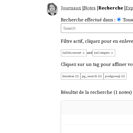
Journaux
|
Notes
|
Recherche
|
Exp
Recherche effectué dans :
Tous
Filtre actif, cliquez pour en enleve
JaiDécouvert
and
JaiCompris
Cliquez sur un tag pour affiner vo
iteration (1)
pg_search (1)
postgresql (1)
Résultat de la recherche (1 notes) 