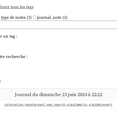
lorer tous les tags
 type de notes (1)
journal_note (1)
r un tag :
tre recherche :
:
Journal du dimanche 23 juin 2024 à 22:22
#iteration
,
#postgresql
,
#pg_search
,
#JaiCompris
,
#JaiDécouvert