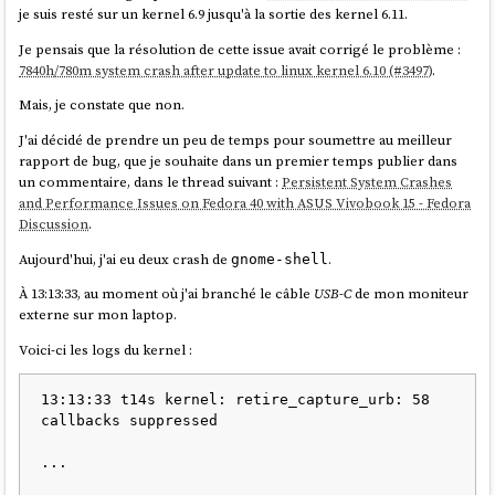
je suis resté sur un kernel 6.9 jusqu'à la sortie des kernel 6.11.
Je pensais que la résolution de cette issue avait corrigé le problème :
7840h/780m system crash after update to linux kernel 6.10 (#3497)
.
Mais, je constate que non.
J'ai décidé de prendre un peu de temps pour soumettre au meilleur
rapport de bug, que je souhaite dans un premier temps publier dans
un commentaire, dans le thread suivant :
Persistent System Crashes
and Performance Issues on Fedora 40 with ASUS Vivobook 15 - Fedora
Discussion
.
Aujourd'hui, j'ai eu deux crash de
.
gnome-shell
À 13:13:33, au moment où j'ai branché le câble
USB-C
de mon moniteur
externe sur mon laptop.
Voici-ci les logs du kernel :
13:13:33 t14s kernel: retire_capture_urb: 58 
callbacks suppressed

...
