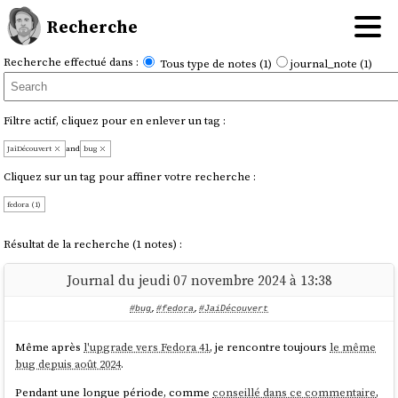
Recherche
Recherche effectué dans :
Tous type de notes (1)
journal_note (1)
Filtre actif, cliquez pour en enlever un tag :
JaiDécouvert
and
bug
Cliquez sur un tag pour affiner votre recherche :
fedora (1)
Résultat de la recherche (1 notes) :
Journal du jeudi 07 novembre 2024 à 13:38
#bug
,
#fedora
,
#JaiDécouvert
Même après
l'upgrade vers Fedora 41
, je rencontre toujours
le même
bug depuis août 2024
.
Pendant une longue période, comme
conseillé dans ce commentaire
,