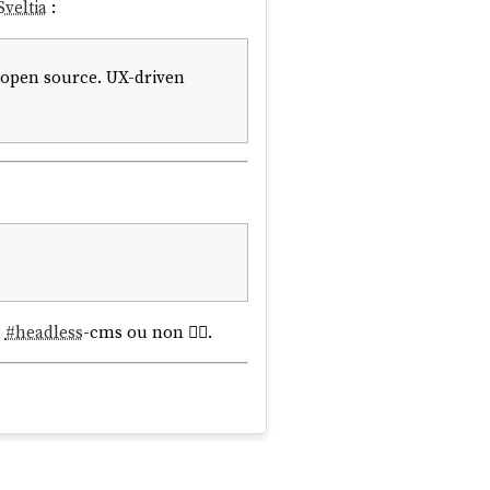
Sveltia
:
& open source. UX-driven
n
#
headless
-cms ou non 🙅‍♀️.