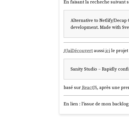
En faisant la recheche suivant 
Alternative to Netlify/Decap
development. Made with Svel
#
JaiDécouvert
aussi
ici
le proje
Sanity Studio – Rapidly con
basé sur
ReactJS
, après une pre
En lien : l'issue de mon back