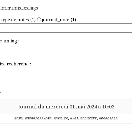
lorer tous les tags
 type de notes (1)
journal_note (1)
r un tag :
tre recherche :
:
Journal du mercredi 01 mai 2024 à 10:05
#cms
,
#headless-cms
,
#svelte
,
#JaiDécouvert
,
#headless