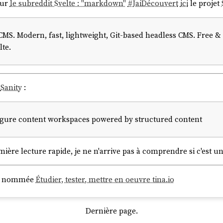
sur
le subreddit Svelte : "markdown"
#
JaiDécouvert
ici
le projet
 CMS. Modern, fast, lightweight, Git-based headless CMS. Free 
te.
t
Sanity
:
figure content workspaces powered by structured content
mière lecture rapide, je ne n'arrive pas à comprendre si c'est u
log nommée
Étudier, tester, mettre en oeuvre tina.io
Dernière page.