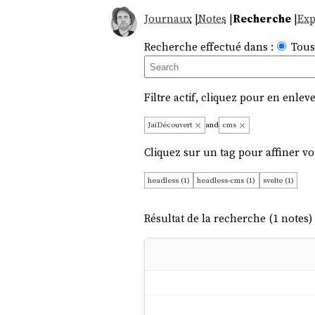
Journaux
|
Notes
|
Recherche
|
Exp
Recherche effectué dans :
Tous
Filtre actif, cliquez pour en enleve
JaiDécouvert
and
cms
Cliquez sur un tag pour affiner vo
headless (1)
headless-cms (1)
svelte (1)
Résultat de la recherche (1 notes) 