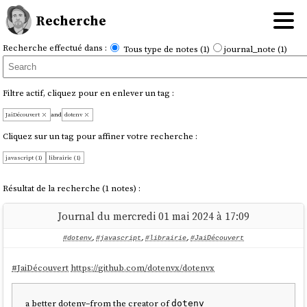
Recherche
Recherche effectué dans :
Tous type de notes (1)
journal_note (1)
Filtre actif, cliquez pour en enlever un tag :
JaiDécouvert
and
dotenv
Cliquez sur un tag pour affiner votre recherche :
javascript (1)
librairie (1)
Résultat de la recherche (1 notes) :
Journal du mercredi 01 mai 2024 à 17:09
#dotenv
,
#javascript
,
#librairie
,
#JaiDécouvert
#
JaiDécouvert
https://github.com/dotenvx/dotenvx
a better dotenv–from the creator of
dotenv