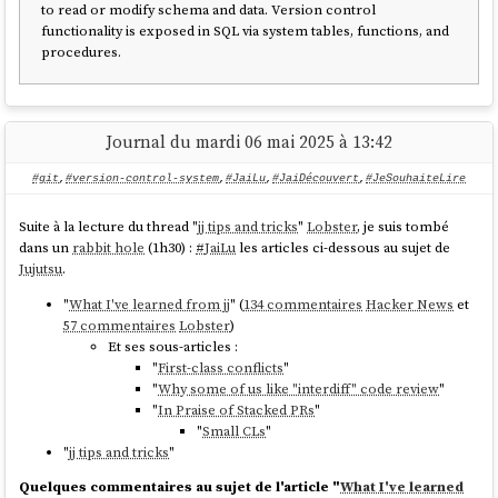
to read or modify schema and data. Version control
functionality is exposed in SQL via system tables, functions, and
procedures.
Journal du mardi 06 mai 2025 à 13:42
#git
,
#version-control-system
,
#JaiLu
,
#JaiDécouvert
,
#JeSouhaiteLire
Suite à la lecture du thread "
jj tips and tricks
"
Lobster
, je suis tombé
dans un
rabbit hole
(1h30) :
#
JaiLu
les articles ci-dessous au sujet de
Jujutsu
.
"
What I've learned from jj
" (
134 commentaires
Hacker News
et
57 commentaires
Lobster
)
Et ses sous-articles :
"
First-class conflicts
"
"
Why some of us like "interdiff" code review
"
"
In Praise of Stacked PRs
"
"
Small CLs
"
"
jj tips and tricks
"
Quelques commentaires au sujet de l'article "
What I've learned