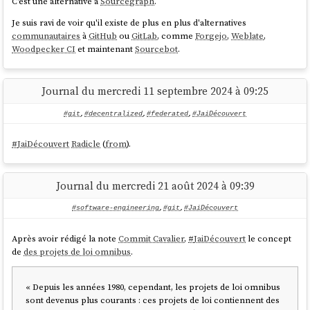
C'est une alternative à
Sourcegraph
.
Je suis ravi de voir qu'il existe de plus en plus d'alternatives
communautaires
à
GitHub
ou
GitLab
, comme
Forgejo
,
Weblate
,
... efforts to add
as a supported header in
git
Change-ID
Woodpecker CI
et maintenant
Sourcebot
.
itself
to enable durable change tracking on top of commits.
source
Journal du mercredi 11 septembre 2024 à 09:25
#git
,
#decentralized
,
#federated
,
#JaiDécouvert
J'ai découvert cette initiative, je trouve cela très intéressant👌.
#
JaiDécouvert
Radicle
(
from
).
Un commentaire au sujet de l'article "
First-class conflicts
"
Journal du mercredi 21 août 2024 à 09:39
#software-engineering
,
#git
,
#JaiDécouvert
First-class conflicts
...
Après avoir rédigé la note
Commit Cavalier
,
#
JaiDécouvert
le concept
de
des projets de loi omnibus
.
Unlike most other VCSs,
Jujutsu
can record conflicted states
in commits. For example, if you rebase a commit and it
results in a conflict, the conflict will be recorded in the
« Depuis les années 1980, cependant, les projets de loi omnibus
rebased commit and the rebase operation will succeed. You
sont devenus plus courants : ces projets de loi contiennent des
can then resolve the conflict whenever you want. Conflicted