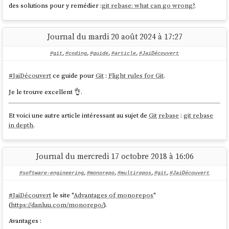
into smaller, individually reviewable PRs which can
des solutions pour y remédier :
git rebase: what can go wrong?
.
depend on each other, forming a DAG.
source
Journal du mardi 20 août 2024 à 17:27
#git
,
#coding
,
#guide
,
#article
,
#JaiDécouvert
Je suis ravi de découvrir que le terme "
Stacked PRs
" existe pour décrire
le concept que j'expliquais souvent quand j'étais chez
Spacefill
.
#
JaiDécouvert
ce guide pour
Git
:
Flight rules for Git
.
Je le trouve excellent 👌.
En lisant ces articles,
#
JaiDécouvert
:
git-rerere
Et voici une autre article intéressant au sujet de
Git
rebase
:
git rebase
Mercurial Changset Evolution
in depth
.
git-machete
git-stack
(
)
git-stack
GitBulter
(
https://github.com/gitbutlerapp/gitbutler
)
Journal du mercredi 17 octobre 2018 à 16:06
et j'ai "redécouvert" :
#software-engineering
,
#monorepo
,
#multirepos
,
#git
,
#JaiDécouvert
git-branchless
git-branchless
#
JaiDécouvert
le site "
Advantages of monorepos
"
#
JeSouhaiteLire
:
(
https://danluu.com/monorepo/
).
Working branches and the JJ "way"
Avantages :
Use the Mikado Method to do safe changes in a complex