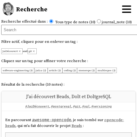
Recherche
Recherche effectué dans :
Tous type de notes (10)
journal_note (10)
Filtre actif, cliquez pour en enlever un tag :
JaiDécouvert
and
git
Cliquez sur un tag pour affiner votre recherche :
software-engineering (3)
JaiLu (2)
article (2)
coding (2)
monorepo (2)
multirepos (2)
JeSouhaiteLire (1)
decentralized (1)
federated (1)
forge (1)
guide (1)
postgresql (1)
search-engine (1)
selfhosting (1)
sql (1)
version-control-system (1)
versioning (1)
Résultat de la recherche (10 notes) :
J'ai découvert Beads, Dolt et DoltgreSQL
#JaiDécouvert
,
#postgresql
,
#git
,
#sql
,
#versioning
En parcourant
, je suis tombé sur
opencode-
awesome-opencode
beads
, qui m'a fait découvrir le projet
Beads
: