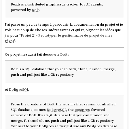
Beads is a distributed graph issue tracker for AI agents,
powered by
Dolt
.
J'ai passé un peu de temps à parcourir la documentation du projet et je
vois beaucoup de choses intéressantes et qui rejoignent les idées que
j'ai pour "
Projet 24 - Prototyper le gestionnaire de projet de mes
rêves
".
Ce projet m'a aussi fait découvrir
Dolt
:
Dolt is a SQL database that you can fork, clone, branch, merge,
push and pull just like a Git repository.
et
DoltgreSQL
:
From the creators of Dolt, the world's first version controlled
SQL database, comes
DoltgreSQL
, the
postgres
-flavored
version of Dolt. It's a SQL database that you can branch and
merge, fork and clone, push and pull just like a Git repository.
Connect to your Doltgres server just like any Postgres database