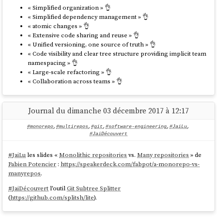
« Simplified organization » 👌
codebase
« Simplified dependency management » 👌
« atomic changes » 👌
« Extensive code sharing and reuse » 👌
« Unified versioning, one source of truth » 👌
« Code visibility and clear tree structure providing implicit team
namespacing » 👌
« Large-scale refactoring » 👌
« Collaboration across teams » 👌
Journal du dimanche 03 décembre 2017 à 12:17
#monorepo
,
#multirepos
,
#git
,
#software-engineering
,
#JaiLu
,
#JaiDécouvert
#
JaiLu
les slides «
Monolithic repositories
vs.
Many repositories
» de
Fabien Potencier
:
https://speakerdeck.com/fabpot/a-monorepo-vs-
manyrepos
.
#
JaiDécouvert
l'outil
Git Subtree Splitter
(
https://github.com/splitsh/lite
).