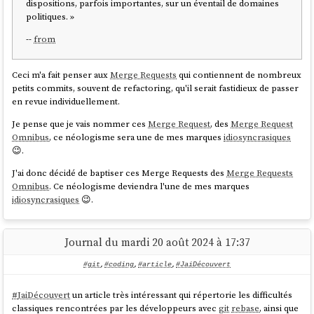
dispositions, parfois importantes, sur un éventail de domaines
states can be further rebased, merged, or backed out. Note
politiques. »
that what's stored in the commit is a logical representation
of the conflict, not conflict markers; rebasing a conflict
--
from
doesn't result in a nested conflict markers (see technical doc
for how this works).
Ceci m'a fait penser aux
Merge Requests
qui contiennent de nombreux
source
petits commits, souvent de refactoring, qu'il serait fastidieux de passer
en revue individuellement.
Je pense que je vais nommer ces
Merge Request
, des
Merge Request
Je trouve cela très intéressant.
Omnibus
, ce néologisme sera une de mes marques
idiosyncrasiques
😉.
Voici une commande pour extraire un patch avec l'inclusion des
"Conflict markers" (je n'ai pas encore testé) :
J'ai donc décidé de baptiser ces Merge Requests des
Merge Requests
Omnibus
. Ce néologisme deviendra l'une de mes marques
idiosyncrasiques
😉.
$ jj diff --include-conflicts > 
Journal du mardi 20 août 2024 à 17:37
Un commentaire au sujet de l'article "
In Praise of Stacked PRs
"
#git
,
#coding
,
#article
,
#JaiDécouvert
#
JaiDécouvert
un article très intéressant qui répertorie les difficultés
“Stacked PRs” is the practice of breaking up a large change
classiques rencontrées par les développeurs avec
git
rebase
, ainsi que