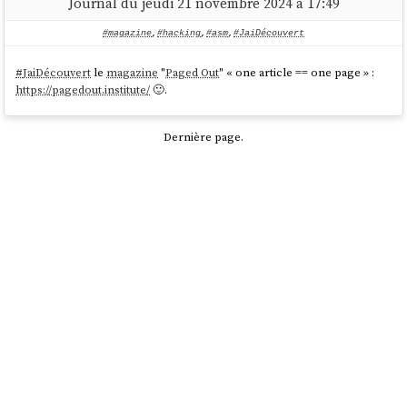
Journal du jeudi 21 novembre 2024 à 17:49
#magazine
,
#hacking
,
#asm
,
#JaiDécouvert
#
JaiDécouvert
le
magazine
"
Paged Out
" « one article == one page » :
https://pagedout.institute/
🙂.
Dernière page.