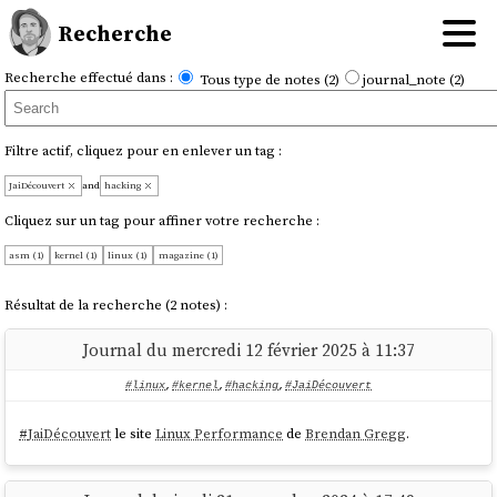
Recherche
Recherche effectué dans :
Tous type de notes (2)
journal_note (2)
Filtre actif, cliquez pour en enlever un tag :
JaiDécouvert
and
hacking
Cliquez sur un tag pour affiner votre recherche :
asm (1)
kernel (1)
linux (1)
magazine (1)
Résultat de la recherche (2 notes) :
Journal du mercredi 12 février 2025 à 11:37
#linux
,
#kernel
,
#hacking
,
#JaiDécouvert
#
JaiDécouvert
le site
Linux Performance
de
Brendan Gregg
.