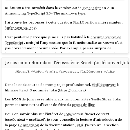
a été introduit dans la version 3.0 de
TypeScript
en 2018 :
unknown
Announcing TypeScript 3.0 - The unknown type
.
J'ai trouvé les réponses à cette question
StackOverflow
intéressantes :
'unknown' vs. 'any'
.
C'est peut-être parce que je ne suis pas habitué à la
documentation de
TypeScript
, mais j'ai l'impression que la fonctionnalité
n'est
unknown
pas correctement documentée. Par exemple, je suis surpris de
trouver presque rien à son sujet dans la page
Everyday-types
, ni dans
les chapitres
"Reference"
:
Je fais mon retour dans l'écosystème React, j'ai découvert Jot
#ReactJS
,
#WebDev
,
#svelte
,
#javascript
,
#JaiDécouvert
,
#JaiLu
Dans le code source de mon projet professionnel,
#
JaiDécouvert
la
librairie
ReactJS
nommée
Jotai
(
https://jotai.org
).
Les
de
Jotai
ressemblent aux fonctionnalités
Svelte Store
.
Jotai
atom
permet entre autres d'éviter de faire du
props drilling
.
Pour en savoir plus sur l'intérêt de
Jotai
versus "React context
(useContext + useState)", je vous conseille la lecture d'introduction de
la page
Comparison
de la documentation
Jotai
. J'ai trouvé la section