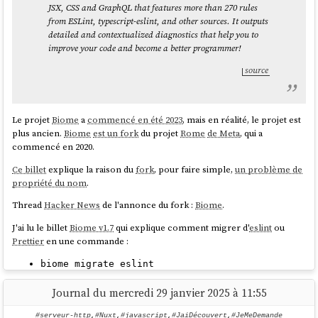
JSX, CSS and GraphQL that features more than 270 rules
last 30 days: ~23 years
from ESLint, typescript-eslint, and other sources. It outputs
since beginning of Nx Cloud: ~200 years
import
 { create } 
from
'zustand'
detailed and contextualized diagnostics that help you to
source
improve your code and become a better programmer!
const
 useCartStore = 
create
(
(
set
) =>
 ({  

user
: 
null
,  

source
cart
: [],  

Je pense que ces mesures font référence à ce qu'on peut voir dans ce
notifications
: [],  

screenshot :
Le projet
Biome
a
commencé en été 2023
, mais en réalité, le projet est
addToCart
: 
(
product
) =>
set
(
(
state
) =>
plus ancien.
Biome
est un fork
du projet
Rome
de Meta
, qui a
{  

commencé en 2020.
return
 {  

cart
: [...state.
cart
, 
Ce billet
explique la raison du
fork
, pour faire simple,
un problème de
product],  

propriété du nom
.
notifications
: (  

				state.
user
Thread
Hacker News
de l'annonce du fork :
Biome
.
					? 
J'ai lu le billet
Biome v1.7
qui explique comment migrer d'
eslint
ou
[...state.
notifications
, { 
type
: 
Prettier
en une commande :
'cart_updated'
 }]

					: 
biome migrate eslint
state.
notifications
ou
biome migrate prettier
			)  

Journal du mercredi 29 janvier 2025 à 11:55
		};

Je pense que je vais attendre encore un peu avant de migrer parce que
    };  

le support
Svelte
est partiel :
#serveur-http
,
#Nuxt
,
#javascript
,
#JaiDécouvert
,
#JeMeDemande