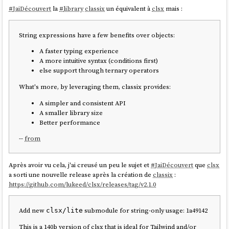
addToCart(product)}>

#
JaiDécouvert
la
#
library
classix
un équivalent à
clsx
mais :
			    Ajouter au panier

</
button
>
</
div
>
String expressions have a few benefits over objects:
	);

A faster typing experience
A more intuitive syntax (conditions first)
else support through ternary operators
Ces deux exemples montrent que
Zustand
est plus élégant et
What's more, by leveraging them, classix provides:
probablement plus performant que
Jotai
pour gérer des actions qui
A simpler and consistent API
conditionnent ou modifient plusieurs parties du state simultanément.
A smaller library size
Better performance
#
JaiLu
le thread
SubReddit ReactJS
"
What do you use for global state
management?
" et j'ai remarqué que
Zustand
semble plutôt populaire.
--
from
En rédigeant cette note, j'ai découvert
Valtio
qui semble être une
alternative à
MobX
. Je prévois d'étudier ces deux librairies dans une
Après avoir vu cela, j'ai creusé un peu le sujet et
#
JaiDécouvert
que
clsx
future note.
a sorti une nouvelle release après la création de
classix
:
https://github.com/lukeed/clsx/releases/tag/v2.1.0
Add new
submodule for string-only usage: 1a49142
clsx/lite
This is a 140b version of clsx that is ideal for Tailwind and/or