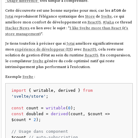
"Usage difference"
très simple à comprendre.
Cette découverte est une bonne surprise pour moi, car les
de
atom
Jotai
reproduisent l'élégance syntaxique des
Store
de
Svelte
, ce qui
améliore mon confort de développement en
ReactJS
.
#
JaiLu
ce thread
Hacker News
en lien avec le sujet : "
I like Svelte more than React (it's
store management)
".
Je tiens toutefois à préciser que si
Jotai
améliore significativement
mon
expérience de développeur (DX)
avec
ReactJS
, cela reste une
solution de gestion d'état au sein du runtime
ReactJS
. En comparaison,
le compilateur
Svelte
génère du code optimisé natif qui reste
intrinsèquement plus performant à l'exécution.
Exemple
Svelte
:
import
 { writable, derived } 
from
'svelte/store'
;

const
 count = 
writable
(
0
const
 doubled = 
derived
(count, $count => 
$count * 
2
);

// Usage dans component
$count 
// auto-subscription