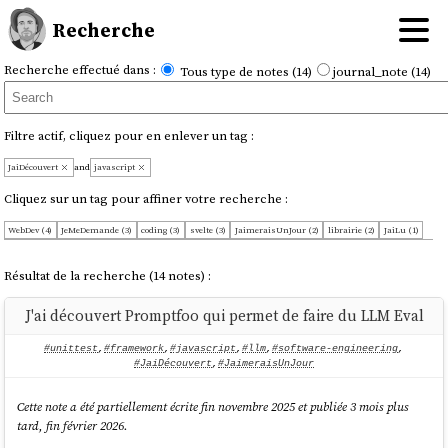
Recherche
Recherche effectué dans :
Tous type de notes (14)
journal_note (14)
Filtre actif, cliquez pour en enlever un tag :
JaiDécouvert
and
javascript
Cliquez sur un tag pour affiner votre recherche :
WebDev (4)
JeMeDemande (3)
coding (3)
svelte (3)
JaimeraisUnJour (2)
librairie (2)
JaiLu (1)
Nuxt (1)
OnMaPartagé (1)
ReactJS (1)
build-systems (1)
build-tools (1)
dotenv (1)
formatter (1)
framework (1)
golang (1)
library (1)
llm (1)
rust (1)
serveur-http (1)
software-engineering (1)
Résultat de la recherche (14 notes) :
templating (1)
typescript (1)
unittest (1)
J'ai découvert Promptfoo qui permet de faire du LLM Eval
#unittest
,
#framework
,
#javascript
,
#llm
,
#software-engineering
,
#JaiDécouvert
,
#JaimeraisUnJour
Cette note a été partiellement écrite fin novembre 2025 et publiée 3 mois plus
tard, fin février 2026.