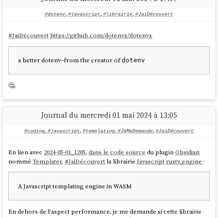
#dotenv
,
#javascript
,
#librairie
,
#JaiDécouvert
#
JaiDécouvert
https://github.com/dotenvx/dotenvx
a better dotenv–from the creator of
dotenv
🤔.
Journal du mercredi 01 mai 2024 à 13:05
#coding
,
#javascript
,
#templating
,
#JeMeDemande
,
#JaiDécouvert
En lien avec
2024-05-01_1205
,
dans le code source
du plugin
Obsidian
nommé
Templater
,
#
JaiDécouvert
la librairie
Javascript
rusty_engine
:
A Javascript templating engine in WASM
En dehors de l'aspect performance, je me demande si cette librairie