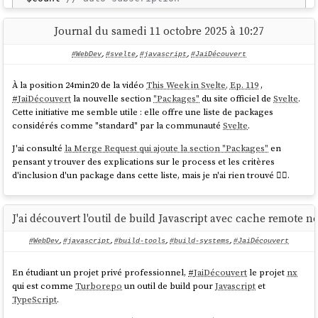
Journal du samedi 11 octobre 2025 à 10:27
Exemple
ReactJS
basé sur
Jotai
:
Et rien non plus dans les tutoriels.
#WebDev
,
#svelte
,
#javascript
,
#JaiDécouvert
Au passage, j'ai aussi découvert le type
.
never
import
 { atom } 
from
'jotai'
;

À la position 24min20 de la vidéo
This Week in Svelte, Ep. 119
,
const
 countAtom = 
atom
(
0
#
JaimeraisUnJour
prendre le temps de parcourir la documentation de
#
JaiDécouvert
la nouvelle section
"Packages"
du site officiel de
Svelte
.
const
 doubledAtom = 
atom
(
get
 =>
get
(countAtom) 
TypeScript
de manière exhaustive. Jusqu'à présent, je n'en ai jamais eu
Cette initiative me semble utile : elle offre une liste de packages
* 
2
);

réellement besoin, car je n'ai jamais contribué à de projet écrit en
considérés comme "standard" par la communauté
Svelte
.
TypeScript
. Mais maintenant, cela devient une nécessité pour mon
// Usage dans component
projet professionnel.
J'ai consulté
la Merge Request qui ajoute la section "Packages"
en
const
 [count] = 
useAtom
pensant y trouver des explications sur le process et les critères
d'inclusion d'un package dans cette liste, mais je n'ai rien trouvé 🤷‍♂️.
J'ai lu la page "
Comparison
" de
Jotai
pour mieux comprendre la place
qu'a
Jotai
dans l'écosystème
ReactJS
.
J'ai découvert l'outil de build Javascript avec cache remote 
#
JaiDécouvert
deux autres librairies développées par la même
#WebDev
,
#javascript
,
#build-tools
,
#build-systems
,
#JaiDécouvert
personne,
Daishi Kato
:
Zustand
et
Valtio
. D'après ce que j'ai compris,
Daishi
a développé ces librairies dans cet ordre :
En étudiant un projet privé professionnel,
#
JaiDécouvert
le projet
nx
Zustand
en juin 2019 - voir "
How Zustand Was Born
"
qui est comme
Turborepo
un outil de build pour
Javascript
et
La première version de
Jotai
en septembre 2020 - voir "
How
TypeScript
.
Jotai Was Born
"