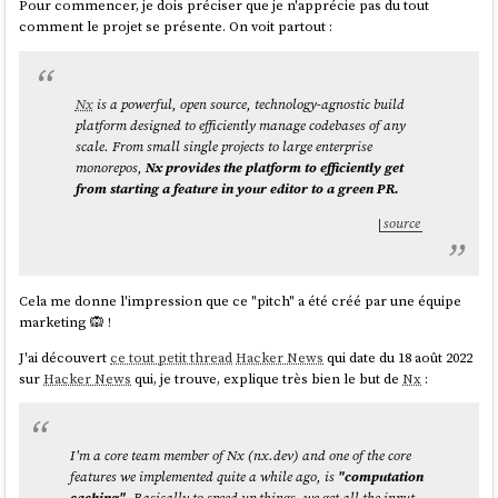
Pour commencer, je dois préciser que je n'apprécie pas du tout
La première version de
Valtio
en mars 2021 - voir "
How Valtio
comment le projet se présente. On voit partout :
Was Born
"
J'ai aussi découvert
Recoil
développé par
Facebook
, mais d'après son
entête GitHub celle-ci
semble abandonnée
. Une migration de
Recoil
Nx
is a powerful, open source, technology-agnostic build
vers
Jotai
semble être conseillée
.
platform designed to efficiently manage codebases of any
J'aime beaucoup comment
Daishi Kato
choisit le nom de ses librairies,
scale. From small single projects to large enterprise
la méthode est plutôt simple 🙂 :
monorepos,
Nx provides the platform to efficiently get
from starting a feature in your editor to a green PR.
source
Jotai
means "state" in Japanese.
Zustand
means "state" in
German.
source
Cela me donne l'impression que ce "pitch" a été créé par une équipe
marketing 🙉 !
J'ai découvert
ce tout petit thread
Hacker News
qui date du 18 août 2022
Comme mentionné plus haut,
Jotai
ressemble à
Recoil
alors que
sur
Hacker News
qui, je trouve, explique très bien le but de
Nx
:
Zustand
ressemble à
Redux
:
I'm a core team member of Nx (nx.dev) and one of the core
Analogy
features we implemented quite a while ago, is
"computation
caching"
. Basically to speed up things, we get all the input