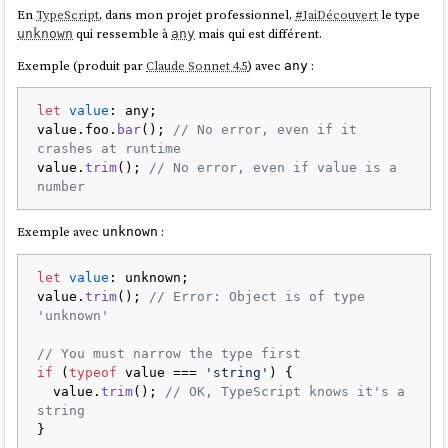
En
TypeScript
, dans mon projet professionnel,
#
JaiDécouvert
le type
qui ressemble à
mais qui est différent.
unknown
any
Exemple (produit par
Claude Sonnet 4.5
) avec
:
any
let
value
: any;

value.
foo
.
bar
(); 
// No error, even if it 
crashes at runtime
value.
trim
(); 
// No error, even if value is a 
number
Exemple avec
:
unknown
let
value
: unknown;

value.
trim
(); 
// Error: Object is of type 
'unknown'
// You must narrow the type first
if
 (
typeof
 value === 
'string'
) {

  value.
trim
(); 
// OK, TypeScript knows it's a 
string