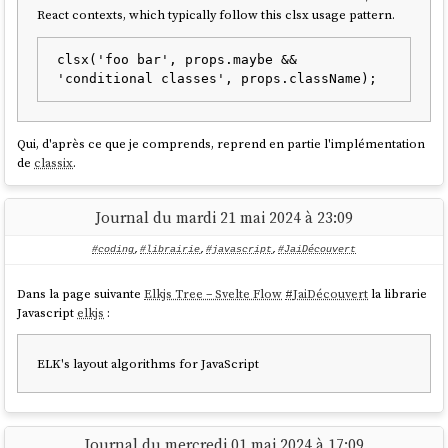
React contexts, which typically follow this clsx usage pattern.
clsx('foo bar', props.maybe && 
Qui, d'après ce que je comprends, reprend en partie l'implémentation
de
classix
.
Afin d'éviter un effet de
balkanisation
, je vais utiliser
clsx
.
Journal du mardi 21 mai 2024 à 23:09
#coding
,
#librairie
,
#javascript
,
#JaiDécouvert
Dans la page suivante
Elkjs Tree – Svelte Flow
#
JaiDécouvert
la librarie
Javascript
elkjs
:
ELK's layout algorithms for JavaScript
Journal du mercredi 01 mai 2024 à 17:09