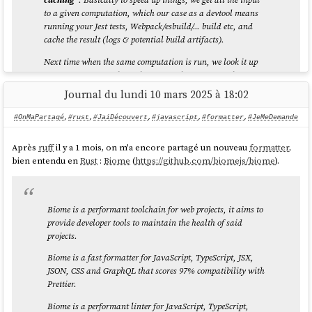
Jotai is like Recoil. Zustand is like Redux.
to a given computation, which our case as a devtool means
running your Jest tests, Webpack/esbuild/... build etc, and
...
cache the result (logs & potential build artifacts).
How to structure state
Next time when the same computation is run, we look it up
Jotai state consists of atoms (i.e. bottom-up). Zustand state
and restore it from the cache, obviously tremendously
is one object (i.e. top-down).
improving the speed of the run. The real value is when you
Journal du lundi 10 mars 2025 à 18:02
distribute that cache among co-workers, CI agents etc., which
source
you can do with Nx Cloud (nx.app).
#OnMaPartagé
,
#rust
,
#JaiDécouvert
,
#javascript
,
#formatter
,
#JeMeDemande
We had played with the idea of potentially mapping this to
Après
ruff
il y a 1 mois, on m'a encore partagé un nouveau
formatter
,
CO2 emissions. If you start saving a lot of computation, this
bien entendu en
Rust
:
Biome
(
https://github.com/biomejs/biome
).
reduces the number of times a machine gets spin up &
Même en lisant la documentation
Comparison
, j'ai eu de grandes
executed on your CI. Well, earlier this week we aggregated
difficulté à comprendre quand préférer
Zustand
à
Jotai
.
some stats of how much time we saved and we were pretty by
En lisant la documentation,
Jotai
me semble toujours plus simple à
the result ourselves!
utiliser que
Zustand
.
Biome is a performant toolchain for web projects, it aims to
provide developer tools to maintain the health of said
I summed it up in this blog article:
Avec l'aide de
Claude Sonnet 4.5
, je pense avoir compris quand
projects.
https://blog.nrwl.io/helping-the-environment-by-saving-two-
préférer
Zustand
à
Jotai
.
centuries-of-compute-time-feea8e1ce22?
Biome is a fast formatter for JavaScript, TypeScript, JSX,
Exemple Zustand
source=friends_link&sk=9b1259d0b171a7b95ebe95b3795660b5
JSON, CSS and GraphQL that scores 97% compatibility with
Prettier.
But basically we saved:
Dans l'exemple
Zustand
suivant, la fonction
modifie
addToCart
Biome is a performant linter for JavaScript, TypeScript,
plusieurs parties du state
en une seule transaction :
useCartStore
last 7 days: ~5 years of compute time