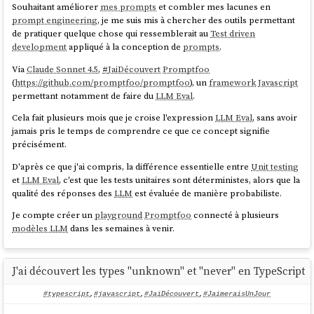
Souhaitant améliorer
mes prompts
et combler mes lacunes en
prompt engineering
, je me suis mis à chercher des outils permettant
de pratiquer quelque chose qui ressemblerait au
Test driven
development
appliqué à la conception de
prompts
.
Via
Claude Sonnet 4.5
,
#
JaiDécouvert
Promptfoo
(
https://github.com/promptfoo/promptfoo
), un
framework
Javascript
permettant notamment de faire du
LLM Eval
.
Cela fait plusieurs mois que je croise l'expression
LLM Eval
, sans avoir
jamais pris le temps de comprendre ce que ce concept signifie
précisément.
D'après ce que j'ai compris, la différence essentielle entre
Unit testing
et
LLM Eval
, c'est que les tests unitaires sont déterministes, alors que la
qualité des réponses des
LLM
est évaluée de manière probabiliste.
Je compte créer un
playground
Promptfoo
connecté à plusieurs
modèles LLM
dans les semaines à venir.
J'ai découvert les types "unknown" et "never" en TypeScript
#typescript
,
#javascript
,
#JaiDécouvert
,
#JaimeraisUnJour