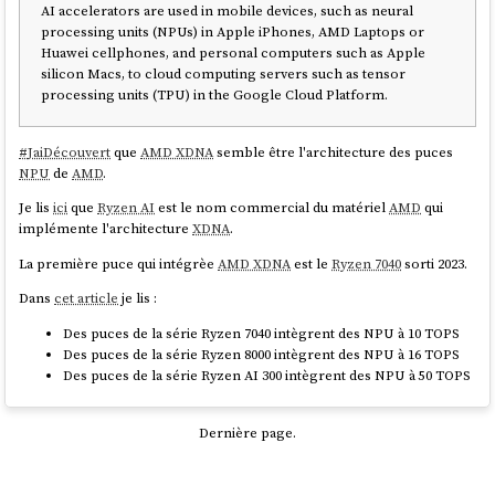
AI accelerators are used in mobile devices, such as neural
processing units (NPUs) in Apple iPhones, AMD Laptops or
Huawei cellphones, and personal computers such as Apple
silicon Macs, to cloud computing servers such as tensor
processing units (TPU) in the Google Cloud Platform.
#
JaiDécouvert
que
AMD XDNA
semble être l'architecture des puces
NPU
de
AMD
.
Je lis
ici
que
Ryzen AI
est le nom commercial du matériel
AMD
qui
implémente l'architecture
XDNA
.
La première puce qui intégrèe
AMD XDNA
est le
Ryzen 7040
sorti 2023.
Dans
cet article
je lis :
Des puces de la série Ryzen 7040 intègrent des NPU à 10 TOPS
Des puces de la série Ryzen 8000 intègrent des NPU à 16 TOPS
Des puces de la série Ryzen AI 300 intègrent des NPU à 50 TOPS
Dernière page.