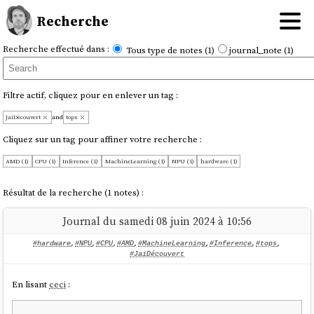
Recherche
Recherche effectué dans :
Tous type de notes (1)
journal_note (1)
Filtre actif, cliquez pour en enlever un tag :
JaiDécouvert
and
tops
Cliquez sur un tag pour affiner votre recherche :
AMD (1)
CPU (1)
Inference (1)
MachineLearning (1)
NPU (1)
hardware (1)
Résultat de la recherche (1 notes) :
Journal du samedi 08 juin 2024 à 10:56
#hardware
,
#NPU
,
#CPU
,
#AMD
,
#MachineLearning
,
#Inference
,
#tops
,
#JaiDécouvert
En lisant
ceci
: