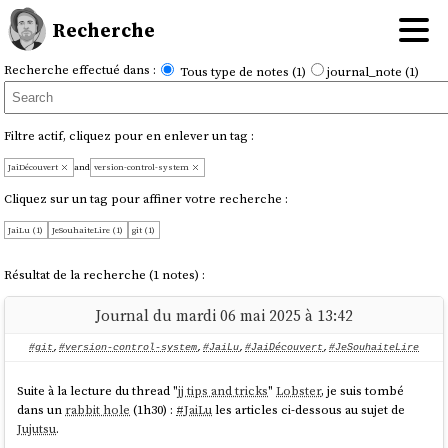
Recherche
Recherche effectué dans :
Tous type de notes (1)
journal_note (1)
Filtre actif, cliquez pour en enlever un tag :
JaiDécouvert
and
version-control-system
Cliquez sur un tag pour affiner votre recherche :
JaiLu (1)
JeSouhaiteLire (1)
git (1)
Résultat de la recherche (1 notes) :
Journal du mardi 06 mai 2025 à 13:42
#git
,
#version-control-system
,
#JaiLu
,
#JaiDécouvert
,
#JeSouhaiteLire
Suite à la lecture du thread "
jj tips and tricks
"
Lobster
, je suis tombé
dans un
rabbit hole
(1h30) :
#
JaiLu
les articles ci-dessous au sujet de
Jujutsu
.