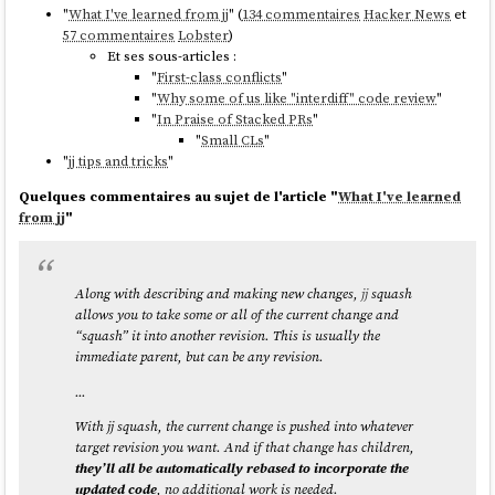
"
What I've learned from jj
" (
134 commentaires
Hacker News
et
57 commentaires
Lobster
)
Et ses sous-articles :
"
First-class conflicts
"
"
Why some of us like "interdiff" code review
"
"
In Praise of Stacked PRs
"
"
Small CLs
"
"
jj tips and tricks
"
Quelques commentaires au sujet de l'article "
What I've learned
from jj
"
Along with describing and making new changes,
jj
squash
allows you to take some or all of the current change and
“squash” it into another revision. This is usually the
immediate parent, but can be any revision.
...
With jj squash, the current change is pushed into whatever
target revision you want. And if that change has children,
they’ll all be automatically rebased to incorporate the
updated code
, no additional work is needed.