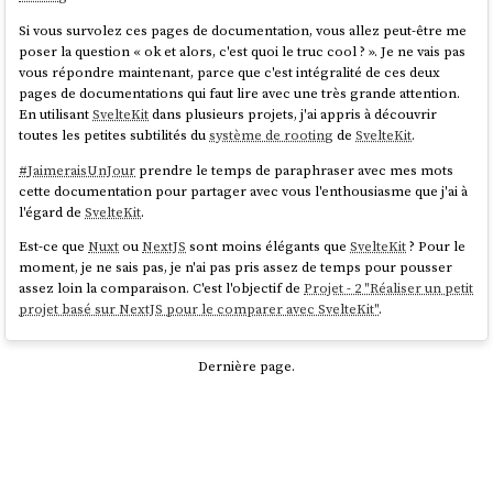
Si vous survolez ces pages de documentation, vous allez peut-être me
poser la question « ok et alors, c'est quoi le truc cool ? ». Je ne vais pas
vous répondre maintenant, parce que c'est intégralité de ces deux
pages de documentations qui faut lire avec une très grande attention.
En utilisant
SvelteKit
dans plusieurs projets, j'ai appris à découvrir
toutes les petites subtilités du
système de rooting
de
SvelteKit
.
#
JaimeraisUnJour
prendre le temps de paraphraser avec mes mots
cette documentation pour partager avec vous l'enthousiasme que j'ai à
l'égard de
SvelteKit
.
Est-ce que
Nuxt
ou
NextJS
sont moins élégants que
SvelteKit
? Pour le
moment, je ne sais pas, je n'ai pas pris assez de temps pour pousser
assez loin la comparaison. C'est l'objectif de
Projet - 2 "Réaliser un petit
projet basé sur NextJS pour le comparer avec SvelteKit"
.
Dernière page.