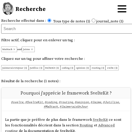
Recherche
Recherche effectué dans :
Tous type de notes (1)
journal_note (1)
Filtre actif, cliquez pour en enlever un tag :
MaStack
and
Jaime
Cliquez sur un tag pour affiner votre recherche :
JaimeraisUnJour (1)
Jutilise (1)
SvelteKit (1)
coding (1)
opinion (1)
routing (1)
svelte (1)
Résultat de la recherche (1 notes) :
Pourquoi j'apprécie le framework SvelteKit ?
#svelte
,
#SvelteKit
,
#coding
,
#routing
,
#opinion
,
#Jaime
,
#Jutilise
,
#MaStack
,
#JaimeraisUnJour
La partie que je préfère de plus dans le framework
SvelteKit
ce sont
les fonctionnalités décrient dans la section
Routing
et
Advanced
routing
de la documentation de SvelteKit.