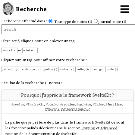
Recherche
Recherche effectué dans :
Tous type de notes (1)
journal_note (1)
Filtre actif, cliquez pour en enlever un tag :
MaStack
and
opinion
Cliquez sur un tag pour affiner votre recherche :
Jaime (1)
JaimeraisUnJour (1)
Jutilise (1)
SvelteKit (1)
coding (1)
routing (1)
svelte (1)
Résultat de la recherche (1 notes) :
Pourquoi j'apprécie le framework SvelteKit ?
#svelte
,
#SvelteKit
,
#coding
,
#routing
,
#opinion
,
#Jaime
,
#Jutilise
,
#MaStack
,
#JaimeraisUnJour
La partie que je préfère de plus dans le framework
SvelteKit
ce sont
les fonctionnalités décrient dans la section
Routing
et
Advanced
routing
de la documentation de SvelteKit.