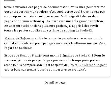
Si vous survolez ces pages de documentation, vous allez peut-être me
poser la question « ok et alors, c'est quoi le truc cool ? ». Je ne vais pas
vous répondre maintenant, parce que c'est intégralité de ces deux
pages de documentations qui faut lire avec une très grande attention.
En utilisant
SvelteKit
dans plusieurs projets, j'ai appris à découvrir
toutes les petites subtilités du
système de rooting
de
SvelteKit
.
#
JaimeraisUnJour
prendre le temps de paraphraser avec mes mots
cette documentation pour partager avec vous l'enthousiasme que j'ai à
l'égard de
SvelteKit
.
Est-ce que
Nuxt
ou
NextJS
sont moins élégants que
SvelteKit
? Pour le
moment, je ne sais pas, je n'ai pas pris assez de temps pour pousser
assez loin la comparaison. C'est l'objectif de
Projet - 2 "Réaliser un petit
projet basé sur NextJS pour le comparer avec SvelteKit"
.
Dernière page.