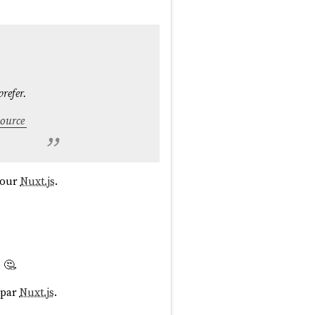
refer.
source
pour
Nuxt.js
.
o
🤔.
 par
Nuxt.js
.