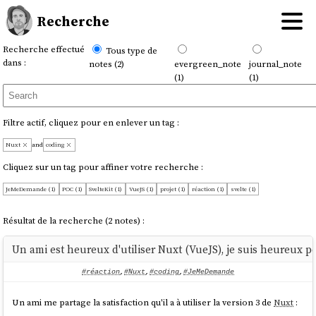
Recherche
Recherche effectué
Tous type de
dans :
notes (2)
evergreen_note
journal_note
(1)
(1)
Filtre actif, cliquez pour en enlever un tag :
Nuxt
and
coding
Cliquez sur un tag pour affiner votre recherche :
JeMeDemande (1)
POC (1)
SvelteKit (1)
VueJS (1)
projet (1)
réaction (1)
svelte (1)
Résultat de la recherche (2 notes) :
Un ami est heureux d'utiliser Nuxt (VueJS), je suis heureux po
#réaction
,
#Nuxt
,
#coding
,
#JeMeDemande
Un ami me partage la satisfaction qu'il a à utiliser la version 3 de
Nuxt
: