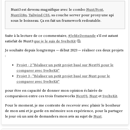
Nuxt3 est devenu magnifique avec le combo
Nuxt/Font
,
Nuxt/i18n
,
Tailwind CSS
, sa couche server pour proxy une api
sous le boisseau. Ça en fait un framework redoutable.
Suite à la lecture de ce commentaire,
#
JeMeDemande
s'il est autant
satisfait de Nuxt3
que je le suis de SvelteKit
🤔.
Je souhaite depuis longtemps — début 2023 — réaliser ces deux projets
:
Projet - 2 "Réaliser un petit projet basé sur NextJS pour le
comparer avec SvelteKit"
Projet 3 - "Réaliser un petit projet basé sur Nuxt pour le
comparer avec SvelteKit"
pour être en capacité de donner mon opinion éclairée de
comparaison entre ces trois frameworks
NextJS
,
Nuxt
et
SvelteKit
.
Pour le moment, je me contente de recevoir avec plaisir le bonheur
de mon ami et je garde en mémoire son expérience, pour la partager
le jour où un ami de demandera mon avis au sujet de
Nuxt
.