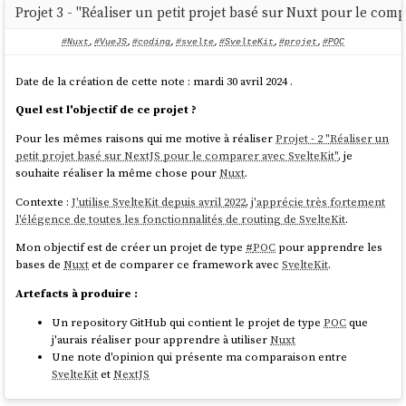
Projet 3 - "Réaliser un petit projet basé sur Nuxt pour le comp
#Nuxt
,
#VueJS
,
#coding
,
#svelte
,
#SvelteKit
,
#projet
,
#POC
Date de la création de cette note : mardi 30 avril 2024 .
Quel est l'objectif de ce projet ?
Pour les mêmes raisons qui me motive à réaliser
Projet - 2 "Réaliser un
petit projet basé sur NextJS pour le comparer avec SvelteKit"
, je
souhaite réaliser la même chose pour
Nuxt
.
Contexte :
J'utilise SvelteKit depuis avril 2022
,
j'apprécie très fortement
l'élégence de toutes les fonctionnalités de routing de SvelteKit
.
Mon objectif est de créer un projet de type
#
POC
pour apprendre les
bases de
Nuxt
et de comparer ce framework avec
SvelteKit
.
Artefacts à produire :
Un repository GitHub qui contient le projet de type
POC
que
j'aurais réaliser pour apprendre à utiliser
Nuxt
Une note d'opinion qui présente ma comparaison entre
SvelteKit
et
NextJS