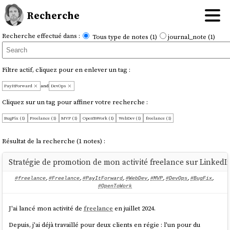
Recherche
Recherche effectué dans :
Tous type de notes (1)
journal_note (1)
Filtre actif, cliquez pour en enlever un tag :
PayItForward
and
DevOps
Cliquez sur un tag pour affiner votre recherche :
BugFix (1)
Freelance (1)
MVP (1)
OpenToWork (1)
WebDev (1)
freelance (1)
Résultat de la recherche (1 notes) :
Stratégie de promotion de mon activité freelance sur LinkedI
#freelance
,
#Freelance
,
#PayItForward
,
#WebDev
,
#MVP
,
#DevOps
,
#BugFix
,
#OpenToWork
J'ai lancé mon activité de
freelance
en juillet 2024.
Depuis, j'ai déjà travaillé pour deux clients en régie : l'un pour du