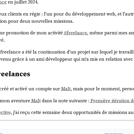
nce
en juillet 2024.
 deux clients en régie : l'un pour du développement web, et l'a
sion pour deux nouvelles missions.
ucune promotion de mon activité
#
freelance
, même parmi mes ami
vé.
reelance a été la continuation d'un projet sur lequel je travaill
 venu grâce à un ami développeur qui m'a mis en relation avec l
reelances
 créé et activé un compte sur
Malt
, mais pour le moment, perso
e mon aventure
Malt
dans la note suivante :
Première itération 
ective
, j'ai reçu cette semaine deux opportunités de missions au