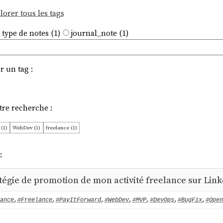
lorer tous les tags
 type de notes (1)
journal_note (1)
r un tag :
tre recherche :
(1)
WebDev (1)
freelance (1)
:
tégie de promotion de mon activité freelance sur Lin
ance
,
#Freelance
,
#PayItForward
,
#WebDev
,
#MVP
,
#DevOps
,
#BugFix
,
#Open