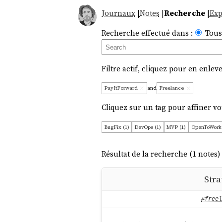
Journaux
|
Notes
|
Recherche
|
Exp
Recherche effectué dans :
Tous
Filtre actif, cliquez pour en enleve
PayItForward
and
Freelance
Cliquez sur un tag pour affiner vo
BugFix (1)
DevOps (1)
MVP (1)
OpenToWork 
Résultat de la recherche (1 notes) 
Stra
#freel