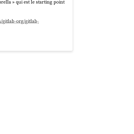
ella » qui est le starting point
m/gitlab-org/gitlab-