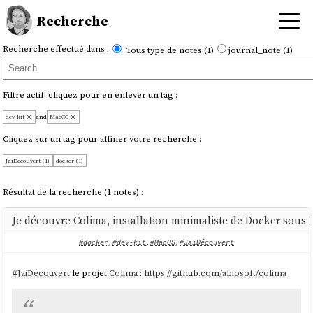
Recherche
Recherche effectué dans :
Tous type de notes (1)
journal_note (1)
Filtre actif, cliquez pour en enlever un tag :
dev-kit
and
MacOS
Cliquez sur un tag pour affiner votre recherche :
JaiDécouvert (1)
docker (1)
Résultat de la recherche (1 notes) :
Je découvre Colima, installation minimaliste de Docker sous
#docker
,
#dev-kit
,
#MacOS
,
#JaiDécouvert
#
JaiDécouvert
le projet
Colima
:
https://github.com/abiosoft/colima