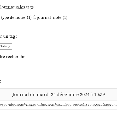
lorer tous les tags
 type de notes (1)
journal_note (1)
r un tag :
uTube
tre recherche :
:
Journal du mardi 24 décembre 2024 à 10:59
#YouTube
,
#MachineLearning
,
#mathématique
,
#géométrie
,
#JaiDécouvert