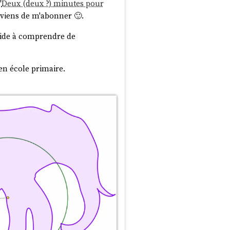
"
Deux (deux ?) minutes pour
je viens de m'abonner 🙂.
'aide à comprendre de
en école primaire.