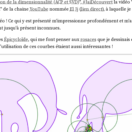
ion de la dimensionnalité (ACP et SVD)
",
#
JaiDécouvert
la vidéo 
n
" de la chaine
YouTube
nommée
El Jj
(
lien direct
), à laquelle 
vidéo ! Ce qui y est présenté m'impressionne profondément et m
t jusqu'à présent inconnues.
des
Épicycloïde
, qui me font penser aux
rosaces
que je dessinais 
l'utilisation de ces courbes étaient aussi intéressantes !