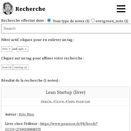
Recherche
Recherche effectué dans :
Tous type de notes (1)
evergreen_note (1)
Filtre actif, cliquez pour en enlever un tag :
livre
and
agile
Cliquez sur un tag pour affiner votre recherche :
lean (1)
startup (1)
Résultat de la recherche (1 notes) :
Lean Startup (livre)
#agile
,
#livre
,
#lean
,
#startup
Auteur :
Eric Ries
.
Livre chez l'éditeur :
https://www.pearson.fr/FR/book/?
GCOI=27440100848370