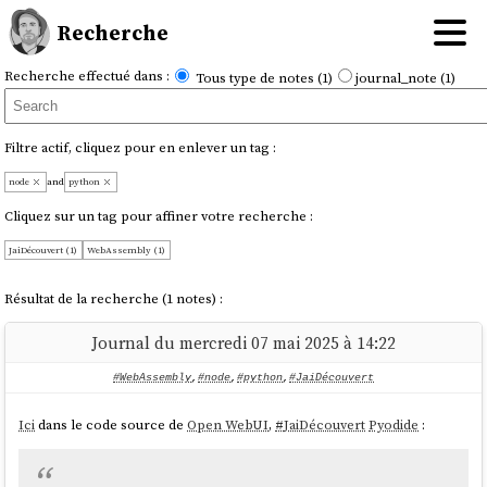
Recherche
Recherche effectué dans :
Tous type de notes (1)
journal_note (1)
Filtre actif, cliquez pour en enlever un tag :
node
and
python
Cliquez sur un tag pour affiner votre recherche :
JaiDécouvert (1)
WebAssembly (1)
Résultat de la recherche (1 notes) :
Journal du mercredi 07 mai 2025 à 14:22
#WebAssembly
,
#node
,
#python
,
#JaiDécouvert
Ici
dans le code source de
Open WebUI
,
#
JaiDécouvert
Pyodide
: