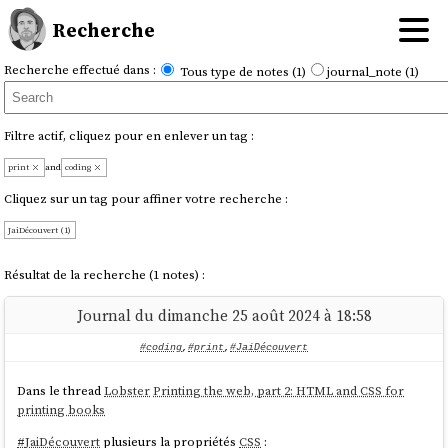
Recherche
Recherche effectué dans :
Tous type de notes (1)
journal_note (1)
Filtre actif, cliquez pour en enlever un tag :
print
and
coding
Cliquez sur un tag pour affiner votre recherche :
JaiDécouvert (1)
Résultat de la recherche (1 notes) :
Journal du dimanche 25 août 2024 à 18:58
#coding
,
#print
,
#JaiDécouvert
Dans le thread
Lobster
Printing the web, part 2: HTML and CSS for
printing books
#
JaiDécouvert
plusieurs la propriétés
CSS
: