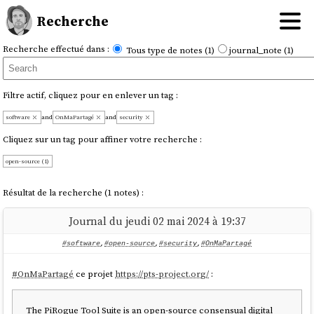
Recherche
Recherche effectué dans :
Tous type de notes (1)
journal_note (1)
Filtre actif, cliquez pour en enlever un tag :
software
and
OnMaPartagé
and
security
Cliquez sur un tag pour affiner votre recherche :
open-source (1)
Résultat de la recherche (1 notes) :
Journal du jeudi 02 mai 2024 à 19:37
#software
,
#open-source
,
#security
,
#OnMaPartagé
#
OnMaPartagé
ce projet
https://pts-project.org/
:
The PiRogue Tool Suite is an open-source consensual digital