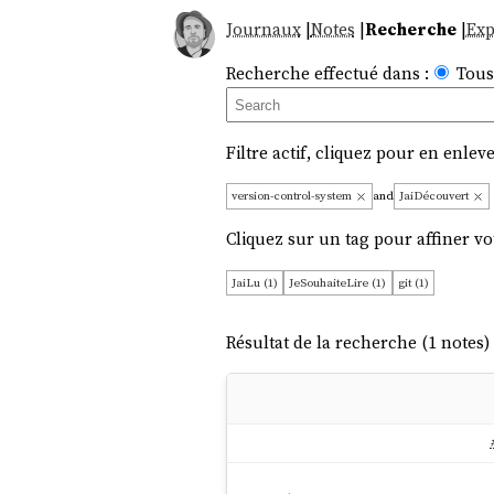
Journaux
|
Notes
|
Recherche
|
Exp
Recherche effectué dans :
Tous
Filtre actif, cliquez pour en enleve
version-control-system
and
JaiDécouvert
Cliquez sur un tag pour affiner vo
JaiLu (1)
JeSouhaiteLire (1)
git (1)
Résultat de la recherche (1 notes) 