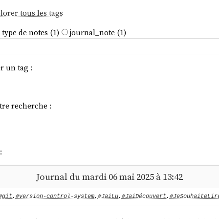
lorer tous les tags
 type de notes (1)
journal_note (1)
r un tag :
tre recherche :
:
Journal du mardi 06 mai 2025 à 13:42
#git
,
#version-control-system
,
#JaiLu
,
#JaiDécouvert
,
#JeSouhaiteLir