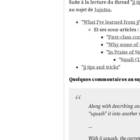
Suite à la lecture du thread "
jj 
au sujet de
Jujutsu
.
"
What I've learned from jj
Et ses sous-articles :
"
First-class con
"
Why some of us
"
In Praise of S
"
Small C
"
jj tips and tricks
"
Quelques commentaires au suje
Along with describing a
“squash” it into another 
...
With jj squash, the curre