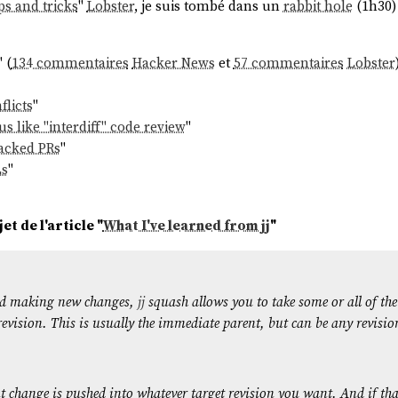
tips and tricks
"
Lobster
, je suis tombé dans un
rabbit hole
(1h30)
" (
134 commentaires
Hacker News
et
57 commentaires
Lobster
flicts
"
 like "interdiff" code review
"
tacked PRs
"
Ls
"
t de l'article "
What I've learned from jj
"
nd making new changes,
jj
squash allows you to take some or all of th
revision. This is usually the immediate parent, but can be any revisio
nt change is pushed into whatever target revision you want. And if tha