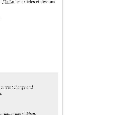
 :
#
JaiLu
les articles ci-dessous
)
e current change and
n.
t change has children,