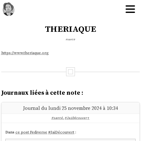
theriaque
#santé
https://www.theriaque.org
Journaux liées à cette note :
Journal du lundi 25 novembre 2024 à 10:34
#santé
,
#JaiDécouvert
Dans
ce post Fediverse
#
JaiDécouvert
: