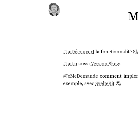
M
#
JaiDécouvert
la fonctionnalité
Sk
#
JaiLu
aussi
Version Skew
.
#
JeMeDemande
comment impléme
exemple, avec
SvelteKit
🤔.