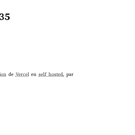
35
ion
de
Vercel
en
self hosted
, par