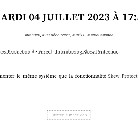
ardi 04 juillet 2023 à 17:
#WebDev
,
#JaiDécouvert
,
#JaiLu
,
#JeMeDemande
ew Protection
de
Vercel
:
Introducing Skew Protection
.
nter le même système que la fonctionnalité
Skew Protect
Quitter le mode Zen