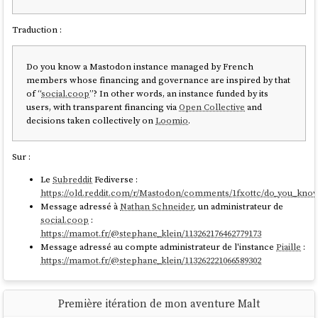
Traduction :
Do you know a Mastodon instance managed by French
members whose financing and governance are inspired by that
of “
social.coop
”? In other words, an instance funded by its
users, with transparent financing via
Open Collective
and
decisions taken collectively on
Loomio
.
Sur :
Le
Subreddit
Fediverse :
https://old.reddit.com/r/Mastodon/comments/1fxottc/do_you_kn
Message adressé à
Nathan Schneider
, un administrateur de
social.coop
:
https://mamot.fr/@stephane_klein/113262176462779173
Message adressé au compte administrateur de l'instance
Piaille
:
https://mamot.fr/@stephane_klein/113262221066589302
Première itération de mon aventure Malt