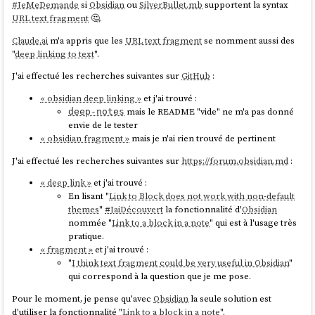
#
JeMeDemande
si
Obsidian
ou
SilverBullet.mb
supportent la syntax
URL text fragment
🤔.
Claude.ai
m'a appris que les
URL text fragment
se nomment aussi des
"
deep linking to text
".
J'ai effectué les recherches suivantes sur
GitHub
:
source
« obsidian deep linking »
et j'ai trouvé :
mais le README "vide" ne m'a pas donné
deep-notes
envie de le tester
J'ai trouvé ces threads
Hacker News
:
« obsidian fragment »
mais je n'ai rien trouvé de pertinent
2020-05-07 :
Introduce ZSTD compression to ZFS
J'ai effectué les recherches suivantes sur
https://forum.obsidian.md
:
2022-08-20 :
AWS switch from gzip to zstd – about 30% reduction
in compressed S3 storage
« deep link »
et j'ai trouvé :
En lisant "
Link to Block does not work with non-default
Zstandard
semble être fortement adopté au niveau de l'écosystème
themes
"
#
JaiDécouvert
la fonctionnalité d'
Obsidian
des OS
Linux
:
nommée "
Link to a block in a note
" qui est à l'usage très
pratique.
« fragment »
et j'ai trouvé :
The
Linux
kernel has included Zstandard since November
"
I think text fragment could be very useful in Obsidian
"
2017 (version 4.14) as a compression method for the
btrfs
qui correspond à la question que je me pose.
and
squashfs
filesystems.
Pour le moment, je pense qu'avec
Obsidian
la seule solution est
source
d'utiliser la fonctionnalité "
Link to a block in a note
".