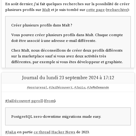
En août dernier, j'ai fait quelques recherches sur la possibilité de créer
plusieurs profils sur
Malt
et je suis tombé sur
cette page
(
webarchive
):
Créer plusieurs profils dans Malt ?
Vous pouvez créer plusieurs profils dans Malt. Chaque compte
doit être associé à une adresse e-mail différente.
Chez Malt, nous déconseillons de créer deux profils différents
sur la marketplace sauf si vous avez deux activités très
différentes, par exemple si vous êtes développeur et graphiste.
Vos filleuls et gains cumulés seront alors répartis entre
plusieurs profils.
Journal du lundi 23 septembre 2024 à 17:12
Si vous exercez deux activités indépendantes très différentes,
#postgresql
,
#JaiDécouvert
,
#JaiLu
,
#JeMeDemande
nous vous conseillons de créer deux comptes distincts en
prenant soin de télécharger les documents liés à votre(vos)
#
JaiDécouvert
pgroll
(
from
).
activité(s).
Nous ne pourrons pas fusionner vos notes et projets entre vos
PostgreSQL zero-downtime migrations made easy.
deux profils.
#
JaiLu
en partie
ce thread
Hacker News
de 2023.