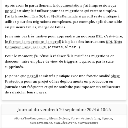
Création de mon compte Malt
Après avoir lu partiellement la
documentation
, j'ai l'impression que
pgroll
est simple à utiliser pour des migrations qui restent simples.
Je me suis ensuite dit qu'avant de mettre en place une stratégie
J'ai lu la section
Raw SQL
et
#
JeMeDemande
si
pgroll
reste pratique à
complexe, qu'il serait plus judicieux de commencer par créer et
utiliser pour des migrations complexes, par exemple, split d'une table
publier un simple profil.
en plusieurs tables, merge de tables…
En remplissant ce profil, j'ai constaté que je pouvais renseigner une
Je ne suis pas très motivé pour apprendre un nouveau
DSL
, c'est-à-dire,
longue liste de compétences. J'ai alors pensé que l'idée de créer
le format de migrations de pgroll
à la place des instructions
DDL (Data
plusieurs profils n'était finalement plus nécessaire.
Definition Language)
SQL
(
,
…).
create
alter
Pour le moment, j'ai réussi à réaliser "à la main" des migrations en
douceur : mise en place de view, de triggers… qui sont par la suite
supprimés.
Je pense que
pgroll
serait très pratique avec une fonctionnalité
Skew
Protection
pour un projet où les déploiements en production en
journée sont fréquents et qui ne souhaite pas imposer aux utilisateurs
de rafraîchir leurs pages.
Journal du vendredi 20 septembre 2024 à 10:25
#WorkflowManagement
,
#EventDriven
,
#cron
,
#scheduling
,
#queue
,
#StateMachine
,
#JaiDécouvert
,
#JeMeDemande