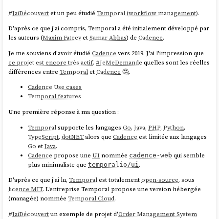
#
JaiDécouvert
et un peu étudié
Temporal (workflow management)
.
D'après ce que j'ai compris, Temporal a été initialement développé par
les auteurs (
Maxim Fateev
et
Samar Abbas
) de
Cadence
.
Je me souviens d'avoir étudié
Cadence
vers 2019. J'ai l'impression que
ce projet est encore très actif
.
#
JeMeDemande
quelles sont les réelles
différences entre
Temporal
et
Cadence
🤔.
Cadence Use cases
Temporal features
Une première réponse à ma question :
Temporal
supporte les langages
Go
,
Java
,
PHP
,
Python
,
TypeScript
,
dotNET
alors que
Cadence
est limitée aux langages
Go
et
Java
.
Cadence
propose une
UI
nommée
qui semble
cadence-web
plus minimaliste que
.
temporalio/ui
D'après ce que j'ai lu,
Temporal
est totalement
open-source
, sous
licence MIT
. L'entreprise Temporal propose une version hébergée
(managée) nommée
Temporal Cloud
.
#
JaiDécouvert
un exemple de projet d'
Order Management System