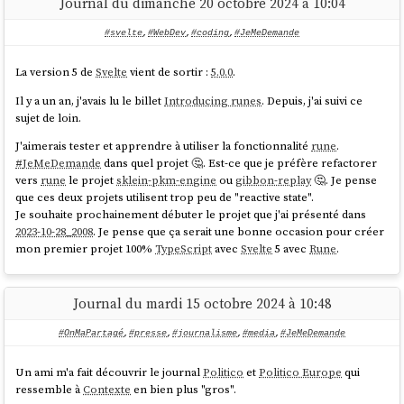
Journal du dimanche 20 octobre 2024 à 10:04
4.0

5.0

#svelte
,
#WebDev
,
#coding
,
#JeMeDemande
6.0

7.0

La version 5 de
Svelte
vient de sortir :
5.0.0
.
8.0

Il y a un an, j'avais lu le billet
Introducing runes
. Depuis, j'ai suivi ce
9.0

sujet de loin.
10.0

11.0

J'aimerais tester et apprendre à utiliser la fonctionnalité
rune
.
12.0

#
JeMeDemande
dans quel projet 🤔. Est-ce que je préfère refactorer
13.0-rc01

vers
rune
le projet
sklein-pkm-engine
ou
gibbon-replay
🤔. Je pense
13.0

que ces deux projets utilisent trop peu de "reactive state".
14.0-alpha01

Je souhaite prochainement débuter le projet que j'ai présenté dans
16.0-alpha01

2023-10-28_2008
. Je pense que ça serait une bonne occasion pour créer
mon premier projet 100%
TypeScript
avec
Svelte
5 avec
Rune
.
Je pense que ces versions correspondent à
https://github.com/AndroidSDKSources/android-sdk-sources-list
, mais
Journal du mardi 15 octobre 2024 à 10:48
#
JeMeDemande
pourquoi la version
est absente de cette liste.
15
#OnMaPartagé
,
#presse
,
#journalisme
,
#media
,
#JeMeDemande
J'ai configuré mon fichier
.mise.toml
Un ami m'a fait découvrir le journal
Politico
et
Politico Europe
qui
$ cat .mise.toml

ressemble à
Contexte
en bien plus "gros".
[tools]
