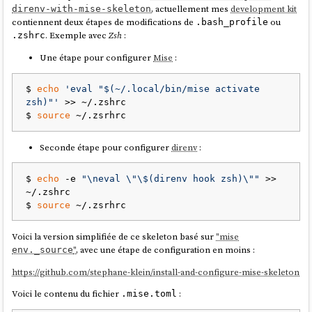
, actuellement mes
development kit
direnv-with-mise-skeleton
'
/home/stephane/.local/share/mise/downloads/an
contiennent deux étapes de modifications de
ou
.bash_profile
droid-sdk/2.1/*
': Aucun fichier ou dossier de 
. Exemple avec
Zsh
:
.zshrc
ce nom

mise ERROR 
Une étape pour configurer
Mise
:
~/.local/share/mise/plugins/android-
sdk/bin/install failed

$ 
echo
'eval "$(~/.local/bin/mise activate 
cp: impossible d'
évaluer 
zsh)"'
 >> ~/.zshrc

'/home/stephane/.local/share/mise/downloads/an
$ 
source
droid-sdk/2.1/*'
: Aucun fichier ou dossier de 
ce nom

asdf-android-sdk: Expected 
Seconde étape pour configurer
direnv
:
/home/stephane/.local/share/mise/installs/andr
oid-sdk/2.1/cmdline-tools/2.1/bin/sdkmanager 
$ 
echo
 -e 
"\neval \"\$(direnv hook zsh)\""
 >> 
to be executable.

~/.zshrc

asdf-android-sdk: An error occurred 
while
$ 
source
installing android-sdk 2.1.

mise ERROR failed to install android-sdk@2.1

Voici la version simplifiée de ce skeleton basé sur
"mise
mise ERROR 
"
, avec une étape de configuration en moins :
env._source
~/.local/share/mise/plugins/android-
sdk/bin/install exited with non-zero status: 
https://github.com/stephane-klein/install-and-configure-mise-skeleton
exit
 code 1

mise ERROR Run with --verbose or 
Voici le contenu du fichier
:
.mise.toml
MISE_VERBOSE=1 
for