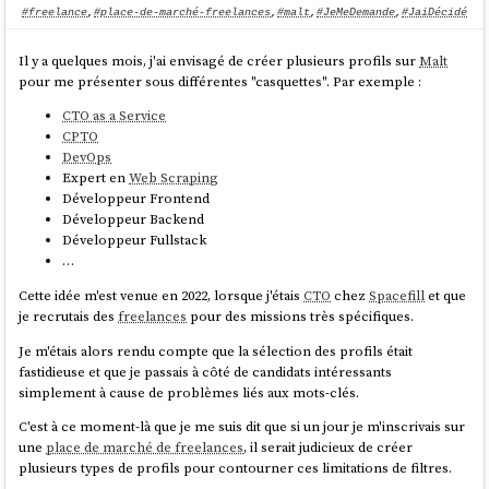
#freelance
,
#place-de-marché-freelances
,
#malt
,
#JeMeDemande
,
#JaiDécidé
Il y a quelques mois, j'ai envisagé de créer plusieurs profils sur
Malt
pour me présenter sous différentes "casquettes". Par exemple :
CTO as a Service
CPTO
DevOps
Expert en
Web Scraping
Développeur Frontend
Développeur Backend
Développeur Fullstack
…
Cette idée m'est venue en 2022, lorsque j'étais
CTO
chez
Spacefill
et que
je recrutais des
freelances
pour des missions très spécifiques.
Je m'étais alors rendu compte que la sélection des profils était
fastidieuse et que je passais à côté de candidats intéressants
simplement à cause de problèmes liés aux mots-clés.
C'est à ce moment-là que je me suis dit que si un jour je m'inscrivais sur
une
place de marché de freelances
, il serait judicieux de créer
plusieurs types de profils pour contourner ces limitations de filtres.