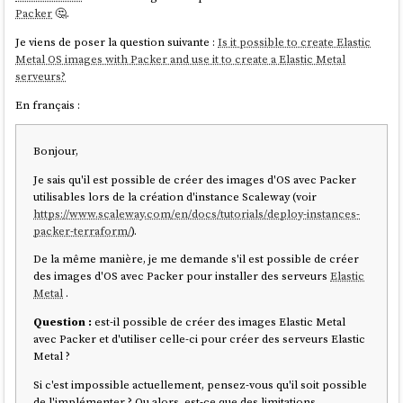
"Le régime réel simplifié d'imposition TVA"
Packer
🤔.
"Le régime normal d'imposition TVA"
Je viens de poser la question suivante :
Is it possible to create Elastic
"Le régime alternatif du mini-réel"
Metal OS images with Packer and use it to create a Elastic Metal
D'après mes recherches,
je comprends qu'il y a en réalité 4 options
:
serveurs?
Régime en base de TVA
En français :
Régime réel simplifié d'imposition à la TVA
Régime mini-réel d'imposition à la TVA
Bonjour,
Régime réel normal d'imposition à la TVA
Je sais qu'il est possible de créer des images d'OS avec Packer
(Lien vers une version
Google Spreadshet du tableau
)
utilisables lors de la création d'instance Scaleway (voir
https://www.scaleway.com/en/docs/tutorials/deploy-instances-
packer-terraform/
).
Régime réel
Régime en
Régim
Critères
simplifié de
De la même manière, je me demande s'il est possible de créer
base de TVA
TVA
TVA
des images d'OS avec Packer pour installer des serveurs
Elastic
Metal
.
Facturation de
❌ Non
✅ Oui
✅ Oui
Question :
est-il possible de créer des images Elastic Metal
la TVA
avec Packer et d'utiliser celle-ci pour créer des serveurs Elastic
Metal ?
✅ Annuelle
✅
Déclarations
Si c'est impossible actuellement, pensez-vous qu'il soit possible
❌ Aucune
(CA12) +
Mensue
de TVA
de l'implémenter ? Ou alors, est-ce que des limitations