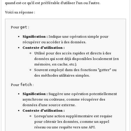
quand est-ce qu'il est préférable d'utiliser l'un ou l'autre.
    "qemu-riscv64",

    "qemu-s390x"

Voici sa réponse :
  ]

Pour
:
get
Après cela, je constate que j'arrive à lancer avec succès une image
Signification :
Indique une opération simple pour
sous processeur Intel :
arm64
récupérer ou accéder à des données.
Contexte d'utilisation :
$ docker run --rm -it --platform linux/arm64 
Utilisé pour des accès rapides et directs à des
hasura/graphql-engine:v2.43.0 bash

données qui sont déjà disponibles localement (en
mémoire, en cache, etc.).
root@bf74bfb8bc35:/# graphql-engine version

Souvent employé dans des fonctions "getter" ou
des méthodes utilitaires simples.
Pour
:
fetch
J'ai pris un peu de temps pour explorer le repository
.
tonistiigi/binfmt
Signification :
Suggère une opération potentiellement
Je n'ai pas compris quelle est l'interaction entre les éléments installés
asynchrone ou coûteuse, comme récupérer des
par cette image et
docker-engine
.
données d'une source externe.
Je constate
que cette image a été créée en 2019 par deux développeurs
Contexte d'utilisation :
de
Docker
:
CrazyMax
(un Français) et
Tõnis Tiigi
.
Lorsqu'une action supplémentaire est requise
pour obtenir les données, comme un appel
réseau ou une requête vers une API.