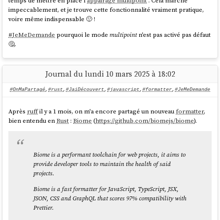
temps de mettre en place l'
appairage multipoint
. Cela marche
browser (1)
closure (1)
compression (1)
conceal (1)
coop (1)
coopérative (1)
cron (1)
data (1)
impeccablement, et je trouve cette fonctionnalité vraiment pratique,
deployment (1)
desktop (1)
difficulté (1)
direnv (1)
docker-compose (1)
dotenv (1)
doute (1)
voire même indispensable 🙂 !
editor (1)
formatter (1)
hardware (1)
intentions (1)
journalisme (1)
keyboard (1)
laptop (1)
librairie (1)
malt (1)
marketing (1)
mastodon (1)
mdsvex (1)
media (1)
micro-entreprise (1)
#
JeMeDemande
pourquoi le mode
multipoint
n'est pas activé pas défaut
naming (1)
node (1)
open-source (1)
packer (1)
place-de-marché-freelances (1)
playground (1)
🤔.
presse (1)
project-completed (1)
queue (1)
rust (1)
réaction (1)
scheduling (1)
serveur-http (1)
software-engineering (1)
solution (1)
template (1)
templating (1)
thinkpad (1)
tmux (1)
vault (1)
veille-technologique (1)
zstandard (1)
écouteur (1)
équipement (1)
Journal du lundi 10 mars 2025 à 18:02
#OnMaPartagé
,
#rust
,
#JaiDécouvert
,
#javascript
,
#formatter
,
#JeMeDemande
Après
ruff
il y a 1 mois, on m'a encore partagé un nouveau
formatter
,
bien entendu en
Rust
:
Biome
(
https://github.com/biomejs/biome
).
Biome is a performant toolchain for web projects, it aims to
provide developer tools to maintain the health of said
projects.
Biome is a fast formatter for JavaScript, TypeScript, JSX,
JSON, CSS and GraphQL that scores 97% compatibility with
Prettier.