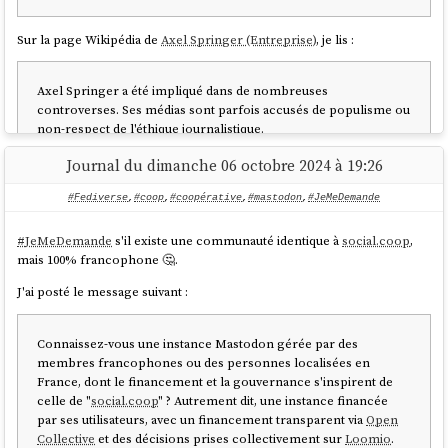
Sur la page Wikipédia de
Axel Springer (Entreprise)
, je lis :
Axel Springer a été impliqué dans de nombreuses
controverses. Ses médias sont parfois accusés de populisme ou
non-respect de l'éthique journalistique.
Le groupe est principalement détenu par le fonds
Journal du dimanche 06 octobre 2024 à 19:26
d'investissement américain KKR (42%) et par Friede Springer, la
veuve du fondateur. Son dirigeant est le milliardaire Mathias
#Fediverse
,
#coop
,
#coopérative
,
#mastodon
,
#JeMeDemande
Döpfner depuis 2002.
#
JeMeDemande
s'il existe une communauté identique à
social.coop
,
--
from
mais 100% francophone 🤔.
J'ai posté le message suivant :
Connaissez-vous une instance Mastodon gérée par des
membres francophones ou des personnes localisées en
France, dont le financement et la gouvernance s'inspirent de
celle de "
social.coop
" ? Autrement dit, une instance financée
par ses utilisateurs, avec un financement transparent via
Open
Collective
et des décisions prises collectivement sur
Loomio
.