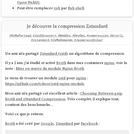
Open WebUI
.
d. Est-ce que la déclaration doit s'effectuer en
Peut-être remplacer
zsh
par
fish shell
.
fonction de la date d'émission de la facture ou alors
sa date d'encaissement ?
Je découvre la compression Zstandard
#OnMaPartagé
,
#JaiDécouvert
,
#WebDev
,
#DevOps
,
#compression
,
#brotli
,
#zstandard
,
#JeMeDemande
,
#JaimeraisUnJour
Un ami m'a partagé
Zstandard (zstd)
, un algorithme de compression.
Il y a 2 ans, j'ai étudié et activé
Brotli
dans mes containers
nginx
, voir la
note :
Mise en œuvre du module Nginx Brotli
.
Je viens de trouver un module
zstd
pour
nginx
:
https://github.com/tokers/zstd-nginx-module
Mon ami m'a partagé cet excellent article :
Choosing Between gzip,
Brotli and zStandard Compression
. Très complet, il explique tout,
contient des benchmarks…
Voici ce que je retiens.
Brotli
a été créé par
Google
,
Zstandard
par
Facebook
: