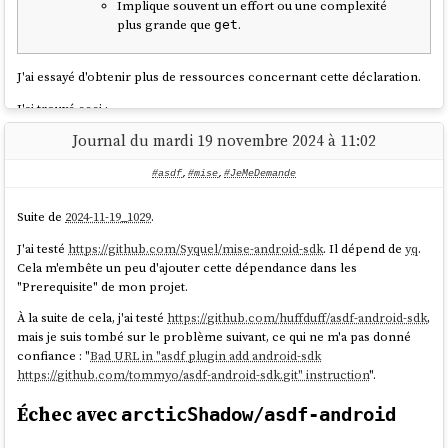
Implique souvent un effort ou une complexité
plus grande que
.
get
J'ai essayé d'obtenir plus de ressources concernant cette déclaration.
J'ai trouvé ceci :
Journal du mardi 19 novembre 2024 à 11:02
Ma recheche "
"
sur
[naming-conventions] fetch get
StackOverflow
:
#asdf
,
#mise
,
#JeMeDemande
naming conventions - Method names for getting data
Suite de
2024-11-19_1029
.
Example: fetch implies that some entity needs to go and get
J'ai testé
https://github.com/Syquel/mise-android-sdk
. Il dépend de
yq
.
something that is remote and bring it back. Dogs fetch a
Cela m'embête un peu d'ajouter cette dépendance dans les
stick, and retrieve is a synonym for fetch with the added
"Prerequisite" de mon projet.
semantic that you may have had possession of the thing
À la suite de cela, j'ai testé
https://github.com/huffduff/asdf-android-sdk
,
prior as well. get is a synonym for obtain as well which
mais je suis tombé sur le problème suivant, ce qui ne m'a pas donné
implies that you have sole possession of something and no
confiance : "
Bad URL in "asdf plugin add android-sdk
one else can acquire it simultaneously.
https://github.com/tommyo/asdf-android-sdk.git" instruction
".
source
Échec avec
arcticShadow/asdf-android