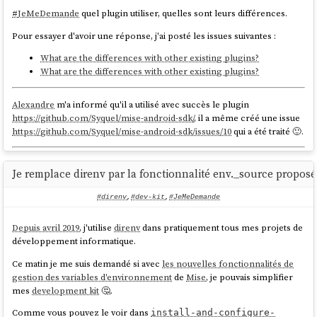
#
JeMeDemande
quel plugin utiliser, quelles sont leurs différences.
$ mise plugin add android-sdk 
https://github.com/huffduff/asdf-android-sdk

Pour essayer d'avoir une réponse, j'ai posté les issues suivantes :
$ mise ls-remote android-sdk

What are the differences with other existing plugins?
What are the differences with other existing plugins?
J'ai consulté la page
https://github.com/AndroidSDKSources/android-
sdk-sources-list
et je ne comprends pas à quoi correspond la version
Alexandre
m'a informé qu'il a utilisé avec succès le plugin
🤔.
2.1
https://github.com/Syquel/mise-android-sdk/
, il a même créé une issue
https://github.com/Syquel/mise-android-sdk/issues/10
qui a été traité 🙂.
Ensuite, j'ai rencontré ces erreurs :
La suite :
2024-11-19_1102
.
$ mise install android-sdk latest

Je remplace direnv par la fonctionnalité env._source propos
mise ERROR latest not found 
in
 mise tool 
registry

#direnv
,
#dev-kit
,
#JeMeDemande
mise ERROR Run with --verbose or 
MISE_VERBOSE=1 
for
Depuis avril 2019
, j'utilise
direnv
dans pratiquement tous mes projets de
développement informatique.
Ce matin je me suis demandé si avec
les nouvelles fonctionnalités de
$ mise install android-sdk 2.1

gestion des variables d'environnement
de
Mise
, je pouvais simplifier
Warning: Errors during XML parse:

mes
development kit
🤔.
Warning: Additionally, the fallback loader 
Comme vous pouvez le voir dans
install-and-configure-
cp
: impossible d
'évaluer 