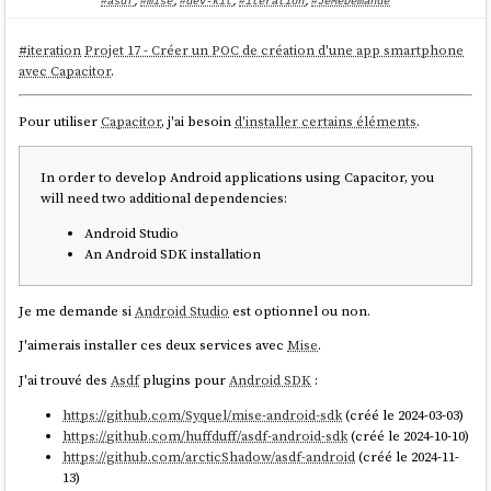
#asdf
,
#mise
,
#dev-kit
,
#iteration
,
#JeMeDemande
* Downloading android release 1...

curl: (22) The requested URL returned error: 
#
iteration
Projet 17 - Créer un POC de création d'une app smartphone
404

avec Capacitor
.
asdf-android: Could not download 
https://dl.google.com/android/repository/comma
Pour utiliser
Capacitor
, j'ai besoin
d'installer certains éléments
.
ndlinetools-linux-1_latest.zip

mise ERROR failed to install android@1

mise ERROR 
In order to develop Android applications using Capacitor, you
~/.local/share/mise/plugins/android/bin/downlo
will need two additional dependencies:
ad exited with non-zero status: exit code 1

mise ERROR Run with --verbose or 
Android Studio
An Android SDK installation
Suite à cela, j'ai posté cette issue : "
mise ERROR latest not found in mise
Je me demande si
Android Studio
est optionnel ou non.
tool registry · Issue #6 · arcticShadow/asdf-android · GitHub
".
J'aimerais installer ces deux services avec
Mise
.
À ce moment précis, je me suis dit que je suis en train de tomber dans
un
Yak!
.
J'ai trouvé des
Asdf
plugins pour
Android SDK
:
Échec avec
https://github.com/Syquel/mise-android-sdk
(créé le 2024-03-03)
huffduff/asdf-android-sdk
https://github.com/huffduff/asdf-android-sdk
(créé le 2024-10-10)
https://github.com/arcticShadow/asdf-android
(créé le 2024-11-
Je retourne au projet
https://github.com/huffduff/asdf-android-sdk
.
13)