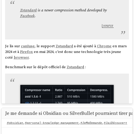
Zstandard
is a newer compression method developed by
Facebook
.
source
Je lis sur
canIuse
, le support
Zstandard
a été ajouté à
Chrome
en mars
2024 et à
Firefox
en mai 2024, c'est donc une technologie très jeune
coté
browser
.
Benchmark sur le dépôt officiel de
Zstandard
:
Je me demande si Obsidian ou SilverBullet pourraient tirer pa
#obsidian
,
#personal-knowledge-management
,
#JeMeDemande
,
#JaiDécouvert