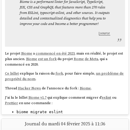
Biome is a performant linter for JavaScript, TypeScript,
JSX, CSS and GraphQL that features more than 270 rules
from ESLint, typescript-eslint, and other sources. It outputs
detailed and contextualized diagnostics that help you to
improve your code and become a better programmer!
source
Le projet
Biome
a
commencé en été 2023
, mais en réalité, le projet est
plus ancien.
Biome
est un fork
du projet
Rome
de Meta
, qui a
commencé en 2020.
Ce billet
explique la raison du
fork
, pour faire simple,
un problème de
propriété du nom
.
Thread
Hacker News
de l'annonce du fork :
Biome
.
J'ai lu le billet
Biome v1.7
qui explique comment migrer d'
eslint
ou
Prettier
en une commande :
biome migrate eslint
ou
biome migrate prettier
Journal du mardi 04 février 2025 à 11:36
Je pense que je vais attendre encore un peu avant de migrer parce que