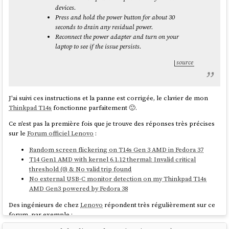
devices.
Micro-
Press and hold the power button for about 30
Public
Petites
Entrep
entreprises,
seconds to drain any residual power.
concerné
entreprises
mensua
indépendants
Reconnect the power adapter and turn on your
laptop to see if the issue persists.
Flexibilité de
⚠️ Moins
source
✅ Maximum
✅ Bon
trésorerie
flexible
J'ai réalisé ce modèle de lettre Google Docs
:
J'ai suivi ces instructions et la panne est corrigée, le clavier de mon
Thinkpad T14s
fonctionne parfaitement 🙂.
Ce n'est pas la première fois que je trouve des réponses très précises
sur le
Forum officiel Lenovo
:
Random screen flickering on T14s Gen 3 AMD in Fedora 37
T14 Gen1 AMD with kernel 6.1.12 thermal: Invalid critical
threshold (0) & No valid trip found
No external USB-C monitor detection on my Thinkpad T14s
AMD Gen3 powered by Fedora 38
Des ingénieurs de chez
Lenovo
répondent très régulièrement sur ce
forum, par exemple :