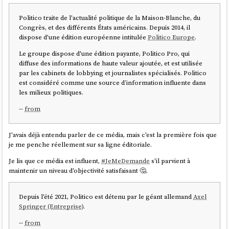
Politico traite de l'actualité politique de la Maison-Blanche, du
Congrès, et des différents États américains. Depuis 2014, il
Et ensuite :
dispose d'une édition européenne intitulée
Politico Europe
.
Le groupe dispose d'une édition payante, Politico Pro, qui
$ mise install

diffuse des informations de haute valeur ajoutée, et est utilisée
$ rehash

par les cabinets de lobbying et journalistes spécialisés. Politico
$ sdkmanager --version

est considéré comme une source d’information influente dans
les milieux politiques.
Ensuite je ne sais pas trop quoi faire avec
mais c'est une
sdkmanager
--
from
autre histoire 🙂.
J'avais déjà entendu parler de ce média, mais c'est la première fois que
je me penche réellement sur sa ligne éditoriale.
Je lis que ce média est influent,
#
JeMeDemande
s'il parvient à
maintenir un niveau d'objectivité satisfaisant 🤔.
Depuis l'été 2021, Politico est détenu par le géant allemand
Axel
Springer (Entreprise)
.
--
from