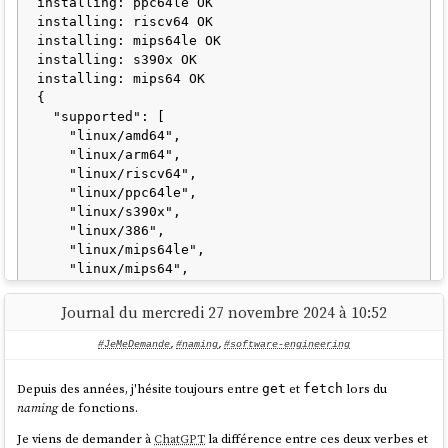
installing: ppc64le OK

installing: riscv64 OK

What's your feeling about this?
installing: mips64le OK

installing: s390x OK

installing: mips64 OK

{

  "supported": [

    "linux/amd64",

    "linux/arm64",

    "linux/riscv64",

    "linux/ppc64le",

    "linux/s390x",

    "linux/386",

    "linux/mips64le",

    "linux/mips64",

    "linux/arm/v7",

    "linux/arm/v6"

Journal du mercredi 27 novembre 2024 à 10:52
  ],

  "emulators": [

#JeMeDemande
,
#naming
,
#software-engineering
    "qemu-aarch64",

    "qemu-arm",

Depuis des années, j'hésite toujours entre
et
lors du
get
fetch
    "qemu-mips64",

naming
de fonctions.
    "qemu-mips64el",

Je viens de demander à
ChatGPT
la différence entre ces deux verbes et
    "qemu-ppc64le",
