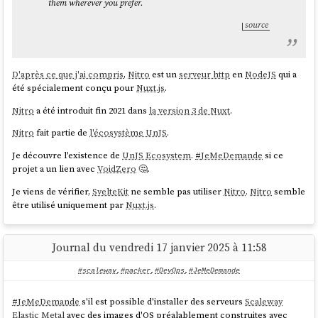
them wherever you prefer.
source
D'après ce que j'ai compris
,
Nitro
est un
serveur http
en
NodeJS
qui a
été spécialement conçu pour
Nuxt.js
.
Nitro
a été introduit fin 2021 dans
la version 3 de Nuxt
.
Nitro
fait partie de
l'écosystème UnJS
.
Je découvre l'existence de
UnJS Ecosystem
.
#
JeMeDemande
si ce
projet a un lien avec
VoidZero
🤔.
Je viens de vérifier,
SvelteKit
ne semble pas utiliser
Nitro
.
Nitro
semble
être utilisé uniquement par
Nuxt.js
.
Journal du vendredi 17 janvier 2025 à 11:58
Je pense que c'est ce type de lettre que me demande l'agence des
#scaleway
,
#packer
,
#DevOps
,
#JeMeDemande
impôts.
#
JeMeDemande
s'il est possible d'installer des serveurs
Scaleway
Le formulaire me propose 3 options :
Elastic Metal
avec des images d'OS préalablement construites avec