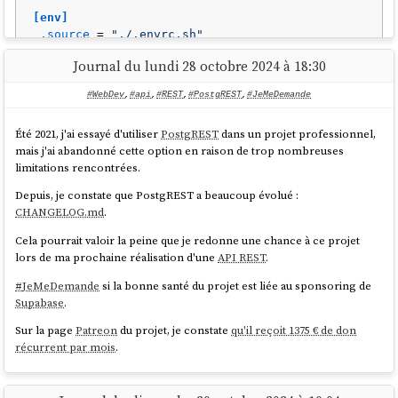
[env]
Suite à cela, j'ai posté cette issue : "
Add mise support? « mise ERROR
_.source
 = 
"./.envrc.sh"
latest not found in mise tool registry »
"
Journal du lundi 28 octobre 2024 à 18:30
et le contenu de
:
.envrc.sh
Succès avec
Syquel/mise-android-sdk
#WebDev
,
#api
,
#REST
,
#PostgREST
,
#JeMeDemande
export
Je retourne sur le premier projet
https://github.com/Syquel/mise-
Été 2021, j'ai essayé d'utiliser
PostgREST
dans un projet professionnel,
android-sdk
et j'installe
yq
:
mais j'ai abandonné cette option en raison de trop nombreuses
J'ai fait le choix de nommer ce fichier
plutôt que
.envrc.sh
.envrc
limitations rencontrées.
afin d'éviter des problèmes de compatibilité pour les utilisateurs qui
ont
direnv
installé.
Depuis, je constate que PostgREST a beaucoup évolué :
CHANGELOG.md
.
J'ai vérifié que les variables d'environnements "parents" sont bien
$ mise plugins install android-sdk 
conservées en cas de changement de variable d'environnement par
Cela pourrait valoir la peine que je redonne une chance à ce projet
https://github.com/Syquel/mise-android-sdk.git

Mise
dans un sous dossier.
lors de ma prochaine réalisation d'une
API REST
.
mise plugin:android-sdk ✓ 
#
JeMeDemande
si je vais rencontrer des régressions par rapport à
https://github.com/Syquel/mise-android-
#
JeMeDemande
si la bonne santé du projet est liée au sponsoring de
direnv
🤔.
sdk.git#a44eb2b

Supabase
.
J'ai décidé d'utiliser
la fonctionnalité
"mise
"
pendant
env._source
$ mise ls-remote android-sdk

Sur la page
Patreon
du projet, je constate
qu'il reçoit 1375 € de don
quelques semaines pour me faire une opinion.
1.0

récurrent par mois
.
2.0

Update : voir
2024-11-06_2109
.
2.1

3.0
