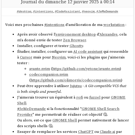
Journal du dimanche 12 janvier 2025 à 00:14
It seems like you have the same panel as some of the other
#desktop
,
#intentions
,
#CodeAssistant
,
#neovim
,
#JeMeDemande
users who have reported this issue. Disabling PSR is
#
JeMeDemande
si je préfère choisir l'option "
Régime réel simplifié
currently the recommended workaround until a proper fix
Voici mes prochaines
#
intentions
d'amélioration de ma
workstation
:
d'imposition à la TVA
" ou "
Régime mini-réel d'imposition à la TVA
".
is available. AMD is actively working on this issue and we
Après avoir observé l'
environement desktop
d'
Alexandre
, cela
are hoping to have a solution soon. I will keep you updated
Le "
Régime réel simplifié d'imposition à la TVA
" fonctionne avec un
m'a donné envie de tester
Zen Browser
.
on any progress.
système d'acomptes semestriels qui est calculé à partir de la
TVA
Installer, configurer et tester
Ghostty
.
collectée par l'entreprise durant l'année précédente.
#
JeMeDemande
source
Étudier, installer, configurer un
AI code assistant
qui ressemble
comment le montant de cet acompte est calculé la première année.
à
Cursor
mais pour
Neovim
, voici-ci les plugins que j'aimerais
tester :
À ce jour, j'ignore encore si je vais continuer ou non une activité de
avante.nvim
(
https://github.com/yetone/avante.nvim
)
Freelance
sur le long terme.
C'est quelque chose que j'apprécie.
codecompanion.nvim
Avec le système d'acompte, j'ai peur de devoir continuer à payer des
(
https://github.com/olimorris/codecompanion.nvim
)
acomptes pendant un an sur un chiffre d'affaires qui sera nul et de voir
Je pense que je pourrais retrouver la même expérience sur le forum
Peut-être apprendre à utiliser
Jujutsu
-
A Git-compatible VCS that
faire des démarches pour me faire rembourser 🤔.
de
Framework (laptop)
:
https://community.frame.work/
.
is both simple and powerful
.
Pour le moment, je n'ai pas encore trouvé réponse à ces deux
#
JeMeDemande
si je pourrais échanger avec des techniciens de chez
J'aimerais trouver un équivalent à
rofi
ou
fuzzel
pour
GNOME
questions :
Apple
,
DELL
…
Shell
.
#
JeMeDemande
si la fonctionnalité "
GNOME Shell Search
Provider
" me permettrait de réaliser cet objectif 🤔.
Ou alors, est-ce que
GNOME Shell
permet nativement de lancer
c. Pouvez-vous me confirmer que ma déclaration
des scripts shells 🤔.
devrait se faire sur la page web indiquée dans le
Essayer de remplacer les services
ChatGPT
ou
Claude.ai
par
screenshot en pièce jointe ?