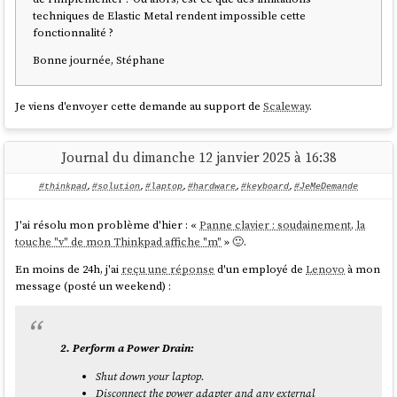
acomptes
(CA3)
techniques de Elastic Metal rendent impossible cette
fonctionnalité ?
✅ 2
Bonne journée, Stéphane
Paiement de la
acomptes +
✅ Régu
❌ Non
TVA
régularisation
déclar
annuelle
Je viens d'envoyer cette demande au support de
Scaleway
.
Récupération
❌ Non
✅ Oui
✅ Oui
Journal du dimanche 12 janvier 2025 à 16:38
de la TVA
#thinkpad
,
#solution
,
#laptop
,
#hardware
,
#keyboard
,
#JeMeDemande
Obligations
📌 Ultra
📌 Com
📌 Allégée
comptables
simplifiée
compl
J'ai résolu mon problème d'hier : «
Panne clavier : soudainement, la
touche "v" de mon Thinkpad affiche "m"
» 🙂.
Charge
En moins de 24h, j'ai
reçu une réponse
d'un employé de
Lenovo
à mon
✅ Très faible
⚠️ Moyenne
❌ Plus
administrative
message (posté un weekend) :
-91 900 €
< 840 000 €
Seuil de
< 840
(commerce) /
(commerce) /
2. Perform a Power Drain:
chiffre
(comm
36 800 €
< 254 000 €
d’affaires
000 € 
Shut down your laptop.
(services)
(services)
Disconnect the power adapter and any external