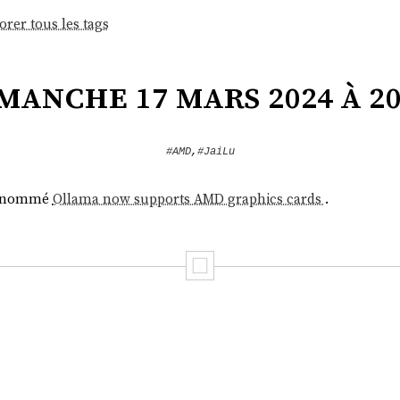
orer tous les tags
manche 17 mars 2024 à 20
#AMD
,
#JaiLu
nommé
Ollama now supports AMD graphics cards
.